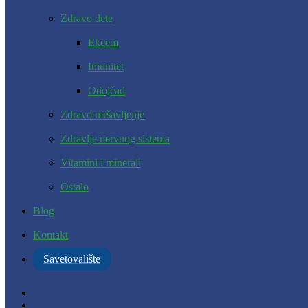
Zdravo dete
Ekcem
Imunitet
Odojčad
Zdravo mršavljenje
Zdravlje nervnog sistema
Vitamini i minerali
Ostalo
Blog
Kontakt
Savetovalište