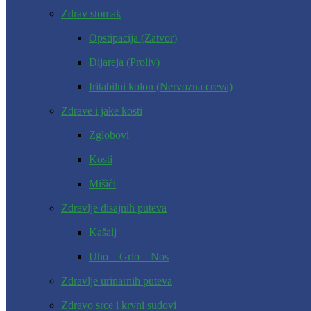
Zdrav stomak
Opstipacija (Zatvor)
Dijareja (Proliv)
Iritabilni kolon (Nervozna creva)
Zdrave i jake kosti
Zglobovi
Kosti
Mišići
Zdravlje disajnih puteva
Kašalj
Uho – Grlo – Nos
Zdravlje urinarnih puteva
Zdravo srce i krvni sudovi