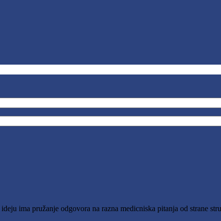
o ideju ima pružanje odgovora na razna medicniska pitanja od strane stru