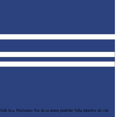
čnih lica. Pozivamo Vas da sa nama podelite Vaša iskustva ali i da