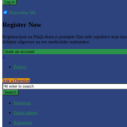
Remember Me
Register Now
Registracijom na PitajLekara.rs postajete član naše zajednice koja ka
dobijete odgovore na sve medicniske nedoumice.
Create an account
x
Prijava
Ask a Question
Naslovna
Dodaj pitanje
Kategorije