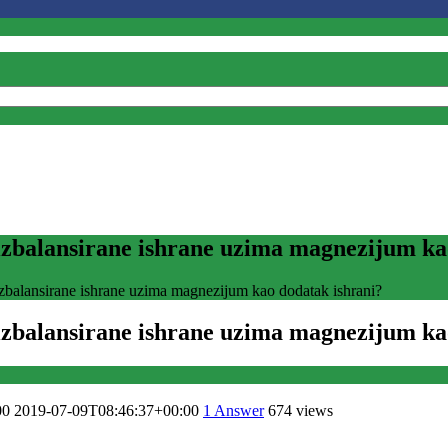
o izbalansirane ishrane uzima magnezijum ka
 izbalansirane ishrane uzima magnezijum kao dodatak ishrani?
o izbalansirane ishrane uzima magnezijum ka
00
2019-07-09T08:46:37+00:00
1
Answer
674 views