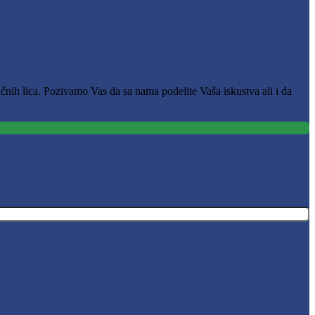
čnih lica. Pozivamo Vas da sa nama podelite Vaša iskustva ali i da