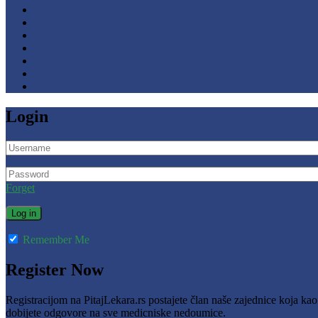
Login
Forget
Remember Me
Register Now
Registracijom na PitajLekara.rs postajete član naše zajednice koja ka
dobijete odgovore na sve medicniske nedoumice.