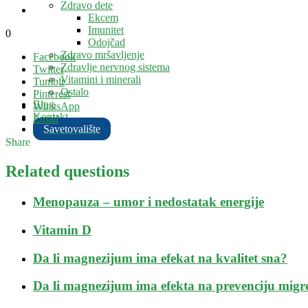
Zdravo dete
Ekcem
Imunitet
0
Odojčad
Zdravo mršavljenje
Facebook
Zdravlje nervnog sistema
Twitter
Vitamini i minerali
Tumblr
Ostalo
Pinterest
Blog
WhatsApp
Kontakt
Email
Savetovalište
Share
Related questions
Menopauza – umor i nedostatak energije
Vitamin D
Da li magnezijum ima efekat na kvalitet sna?
Da li magnezijum ima efekta na prevenciju mig