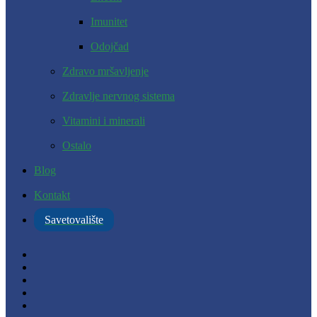
Imunitet
Odojčad
Zdravo mršavljenje
Zdravlje nervnog sistema
Vitamini i minerali
Ostalo
Blog
Kontakt
Savetovalište