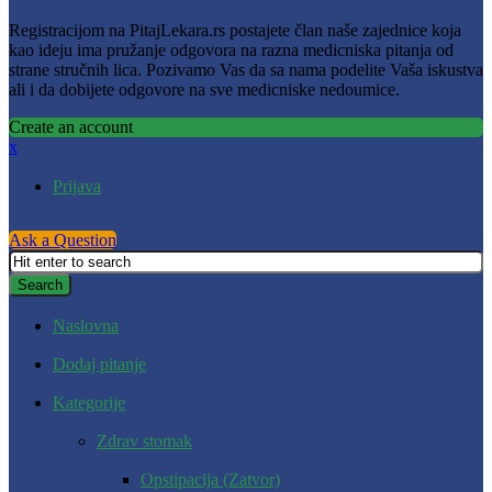
Registracijom na PitajLekara.rs postajete član naše zajednice koja
kao ideju ima pružanje odgovora na razna medicniska pitanja od
strane stručnih lica. Pozivamo Vas da sa nama podelite Vaša iskustva
ali i da dobijete odgovore na sve medicniske nedoumice.
Create an account
x
Prijava
Ask a Question
Naslovna
Dodaj pitanje
Kategorije
Zdrav stomak
Opstipacija (Zatvor)