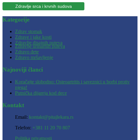
Zdravlje srca i krvnih sudova
Kategorije
Zdrav stomak
Zdrave i jake kosti
Zdravlje disajnih puteva
Zdravlje urinarnih puteva
Zdravo dete
Zdravo mršavljenje
Najnoviji članci
Koračajte slobodno: Osteoartritis i saveznici u borbi protiv
njega!
Putnička dijareja kod dece
Kontakt
Email:
kontakt@pitajlekara.rs
Telefon:
+381 11 20 70 807
Politika privatnosti