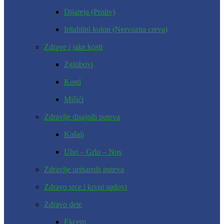
Dijareja (Proliv)
Iritabilni kolon (Nervozna creva)
Zdrave i jake kosti
Zglobovi
Kosti
Mišići
Zdravlje disajnih puteva
Kašalj
Uho – Grlo – Nos
Zdravlje urinarnih puteva
Zdravo srce i krvni sudovi
Zdravo dete
Ekcem