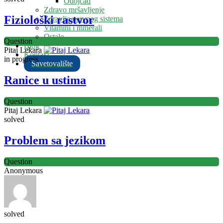
Odojčad
Zdravo mršavljenje
Fiziološki rastvor
Zdravlje nervnog sistema
Vitamini i minerali
Ostalo
Question
Blog
Pitaj Lekara
Kontakt
in progress
Savetovalište
Ranice u ustima
Question
Pitaj Lekara
solved
Problem sa jezikom
Question
Anonymous
solved