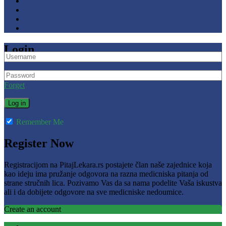
Login
Forget
Remember Me
Register Now
Registracijom na PitajLekara.rs postajete član naše zajednice koja
kao ideju ima pružanje odgovora na razna medicniska pitanja od
strane stručnih lica. Pozivamo Vas da sa nama podelite Vaša iskustva
ali i da dobijete odgovore na sve medicniske nedoumice.
Create an account