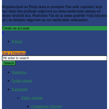
Registracijom na PitajLekara.rs postajete član naše zajednice koja
kao ideju ima pružanje odgovora na razna medicniska pitanja od
strane stručnih lica. Pozivamo Vas da sa nama podelite Vaša iskustva
ali i da dobijete odgovore na sve medicniske nedoumice.
Create an account
x
Prijava
Ask a Question
Naslovna
Dodaj pitanje
Kategorije
Zdrav stomak
Opstipacija (Zatvor)