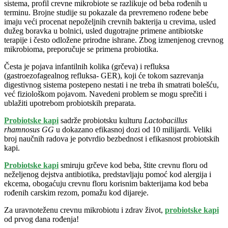
sistema, profil crevne mikrobiote se razlikuje od beba rođenih u
terminu. Brojne studije su pokazale da prevremeno rođene bebe
imaju veći procenat nepoželjnih crevnih bakterija u crevima, usled
dužeg boravka u bolnici, usled dugotrajne primene antibiotske
terapije i često odložene prirodne ishrane. Zbog izmenjenog crevnog
mikrobioma, preporučuje se primena probiotika.
Česta je pojava infantilnih kolika (grčeva) i refluksa
(gastroezofagealnog refluksa- GER), koji će tokom sazrevanja
digestivnog sistema postepeno nestati i ne treba ih smatrati bolešću,
već fiziološkom pojavom. Navedeni problem se mogu sprečiti i
ublažiti upotrebom probiotskih preparata.
Probiotske kapi
sadrže probiotsku kulturu
Lactobacillus
rhamnosus GG
u dokazano efikasnoj dozi od 10 milijardi. Veliki
broj naučnih radova je potvrdio bezbednost i efikasnost probiotskih
kapi.
Probiotske kapi
smiruju grčeve kod beba, štite crevnu floru od
neželjenog dejstva antibiotika, predstavljaju pomoć kod alergija i
ekcema, obogaćuju crevnu floru korisnim bakterijama kod beba
rođenih carskim rezom, pomažu kod dijareje.
Za uravnoteženu crevnu mikrobiotu i zdrav život,
probiotske kapi
od prvog dana rođenja!