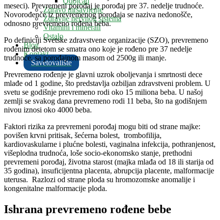
Odojčad
meseci). Prevremeni porođaj je porođaj pre 37. nedelje trudnoće.
Zdravo mršavljenje
Novorođenče iz prevremenog porođaja se naziva nedonošče,
Zdravlje nervnog sistema
odnosno prevremeno rođena beba.
Vitamini i minerali
Ostalo
Po definiciji Svetske zdravstvene organizacije (SZO), prevremeno
Blog
rođenim detetom se smatra ono koje je rođeno pre 37 nedelje
Kontakt
trudnoće, sa porođajnom masom od 2500g ili manje.
Savetovalište
Prevremeno rođenje je glavni uzrok oboljevanja i smrtnosti dece
mlađe od 1 godine, što predstavlja ozbiljan zdravstveni problem. U
svetu se godišnje prevremeno rodi oko 15 miliona beba. U našoj
zemlji se svakog dana prevremeno rodi 11 beba, što na godišnjem
nivou iznosi oko 4000 beba.
Faktori rizika za prevremeni porođaj mogu biti od strane majke:
povišen krvni pritisak, šećerna bolest, trombofilija,
kardiovaskularne i plućne bolesti, vaginalna infekcija, pothranjenost,
višeplodna trudnoća, loše socio-ekonomsko stanje, prethodni
prevremeni porođaj, životna starost (majka mlađa od 18 ili starija od
35 godina), insuficijentna placenta, abrupcija placente, malformacije
uterusa. Razlozi od strane ploda su hromozomske anomalije i
kongenitalne malformacije ploda.
Ishrana prevremeno rođene bebe