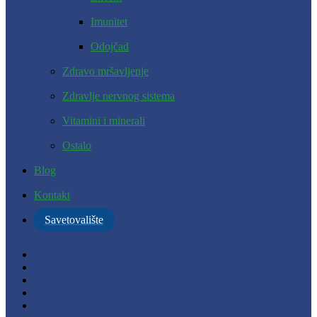
Imunitet
Odojčad
Zdravo mršavljenje
Zdravlje nervnog sistema
Vitamini i minerali
Ostalo
Blog
Kontakt
Savetovalište