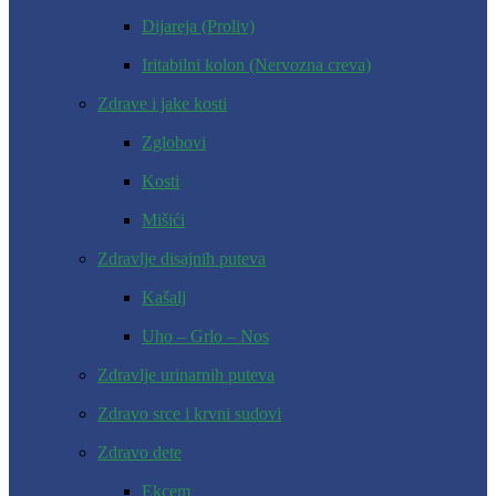
Dijareja (Proliv)
Iritabilni kolon (Nervozna creva)
Zdrave i jake kosti
Zglobovi
Kosti
Mišići
Zdravlje disajnih puteva
Kašalj
Uho – Grlo – Nos
Zdravlje urinarnih puteva
Zdravo srce i krvni sudovi
Zdravo dete
Ekcem