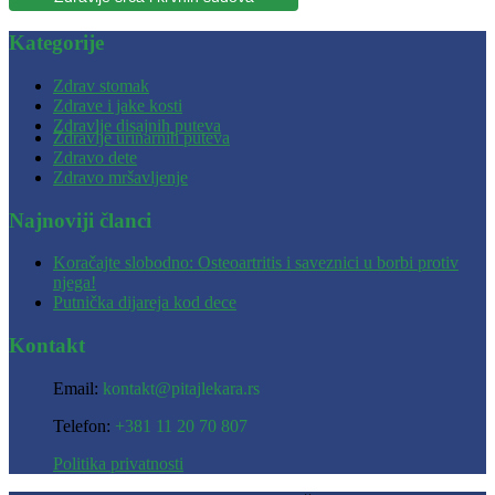
Kategorije
Zdrav stomak
Zdrave i jake kosti
Zdravlje disajnih puteva
Zdravlje urinarnih puteva
Zdravo dete
Zdravo mršavljenje
Najnoviji članci
Koračajte slobodno: Osteoartritis i saveznici u borbi protiv
njega!
Putnička dijareja kod dece
Kontakt
Email:
kontakt@pitajlekara.rs
Telefon:
+381 11 20 70 807
Politika privatnosti