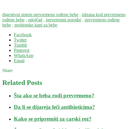
digestivni sistem prevremeno rođene bebe
,
ishrana kod prevremeno
rođene bebe
,
odojčad
,
preveremni porođaj
,
prevremeno rođene
bebe
,
probiotske kapi za bebe
Facebook
Twitter
Tumblr
Pinterest
WhatsApp
Email
Share
Related Posts
Šta ako se beba rodi prevremeno?
Da li se dijareja leči antibioticima?
Kako se pripremiti za carski rez?