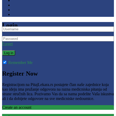
Login
Forget
Remember Me
Register Now
Registracijom na PitajLekara.rs postajete član naše zajednice koja
kao ideju ima pružanje odgovora na razna medicniska pitanja od
strane stručnih lica. Pozivamo Vas da sa nama podelite Vaša iskustva
ali i da dobijete odgovore na sve medicniske nedoumice.
Create an account