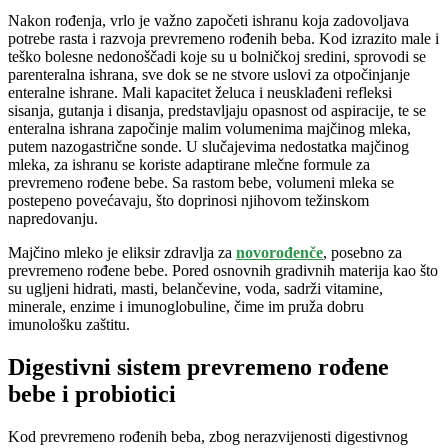
Nakon rođenja, vrlo je važno započeti ishranu koja zadovoljava
potrebe rasta i razvoja prevremeno rođenih beba. Kod izrazito male i
teško bolesne nedonoščadi koje su u bolničkoj sredini, sprovodi se
parenteralna ishrana, sve dok se ne stvore uslovi za otpočinjanje
enteralne ishrane. Mali kapacitet želuca i neusklađeni refleksi
sisanja, gutanja i disanja, predstavljaju opasnost od aspiracije, te se
enteralna ishrana započinje malim volumenima majčinog mleka,
putem nazogastrične sonde. U slučajevima nedostatka majčinog
mleka, za ishranu se koriste adaptirane mlečne formule za
prevremeno rođene bebe. Sa rastom bebe, volumeni mleka se
postepeno povećavaju, što doprinosi njihovom težinskom
napredovanju.
Majčino mleko je eliksir zdravlja za
novorođenče
, posebno za
prevremeno rođene bebe. Pored osnovnih gradivnih materija kao što
su ugljeni hidrati, masti, belančevine, voda, sadrži vitamine,
minerale, enzime i imunoglobuline, čime im pruža dobru
imunološku zaštitu.
Digestivni sistem prevremeno rođene
bebe i probiotici
Kod prevremeno rođenih beba, zbog nerazvijenosti digestivnog