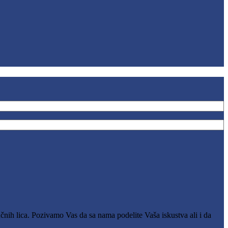
čnih lica. Pozivamo Vas da sa nama podelite Vaša iskustva ali i da