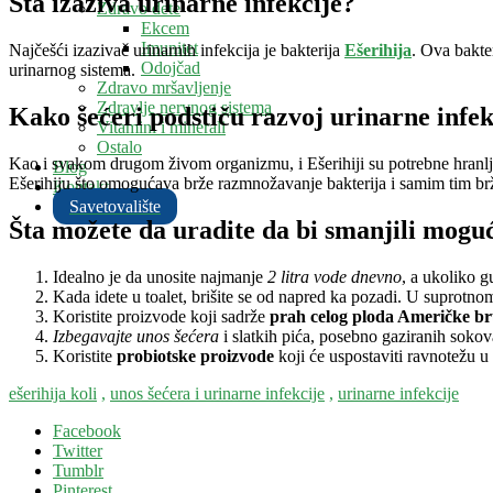
Šta izaziva urinarne infekcije?
Zdravo dete
Ekcem
Imunitet
Najčešći izazivač urinarnih infekcija je bakterija
Ešerihija
. Ova bakte
Odojčad
urinarnog sistema.
Zdravo mršavljenje
Zdravlje nervnog sistema
Kako šećeri podstiču razvoj urinarne infek
Vitamini i minerali
Ostalo
Kao i svakom drugom živom organizmu, i Ešerihiji su potrebne hranlji
Blog
Ešerihiju što omogućava brže razmnožavanje bakterija i samim tim brž
Kontakt
Savetovalište
Šta možete da uradite da bi smanjili moguć
Idealno je da unosite najmanje
2 litra vode dnevno
, a ukoliko g
Kada idete u toalet, brišite se od napred ka pozadi. U suprotnom 
Koristite proizvode koji sadrže
prah celog ploda Američke br
Izbegavajte unos šećera
i slatkih pića, posebno gaziranih sokov
Koristite
probiotske proizvode
koji će uspostaviti ravnotežu u 
ešerihija koli
,
unos šećera i urinarne infekcije
,
urinarne infekcije
Facebook
Twitter
Tumblr
Pinterest