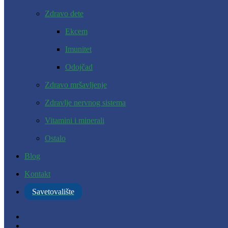
Zdravo dete
Ekcem
Imunitet
Odojčad
Zdravo mršavljenje
Zdravlje nervnog sistema
Vitamini i minerali
Ostalo
Blog
Kontakt
Savetovalište