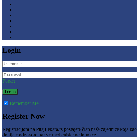
Login
Forget
Remember Me
Register Now
Registracijom na PitajLekara.rs postajete član naše zajednice koja ka
dobijete odgovore na sve medicniske nedoumice.