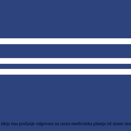
o ideju ima pružanje odgovora na razna medicniska pitanja od strane stru