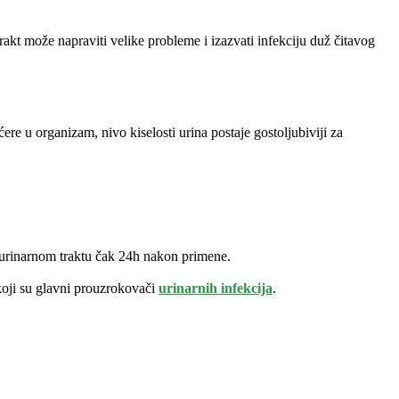
rakt može napraviti velike probleme i izazvati infekciju duž čitavog
e u organizam, nivo kiselosti urina postaje gostoljubiviji za
u urinarnom traktu čak 24h nakon primene.
 koji su glavni prouzrokovači
urinarnih infekcija
.