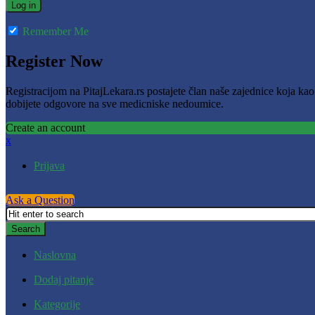
Remember Me
Register Now
Registracijom na PitajLekara.rs postajete član naše zajednice koja ka
dobijete odgovore na sve medicniske nedoumice.
Create an account
x
Prijava
Ask a Question
Naslovna
Dodaj pitanje
Kategorije