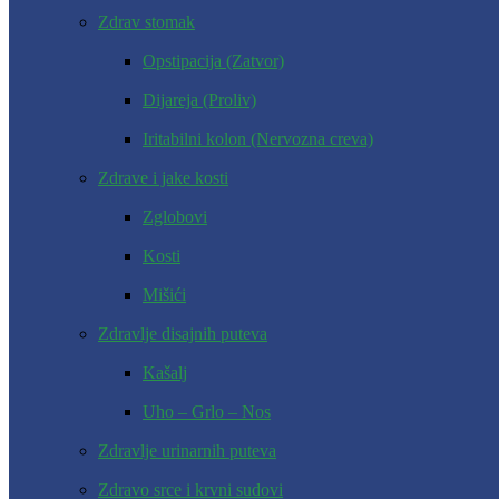
Zdrav stomak
Opstipacija (Zatvor)
Dijareja (Proliv)
Iritabilni kolon (Nervozna creva)
Zdrave i jake kosti
Zglobovi
Kosti
Mišići
Zdravlje disajnih puteva
Kašalj
Uho – Grlo – Nos
Zdravlje urinarnih puteva
Zdravo srce i krvni sudovi