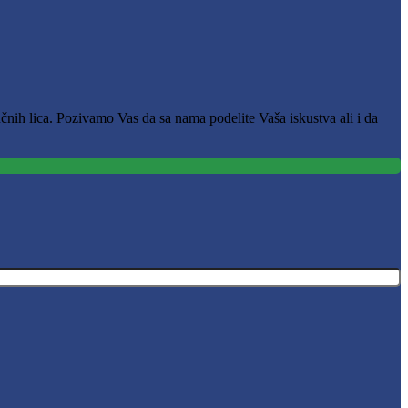
čnih lica. Pozivamo Vas da sa nama podelite Vaša iskustva ali i da