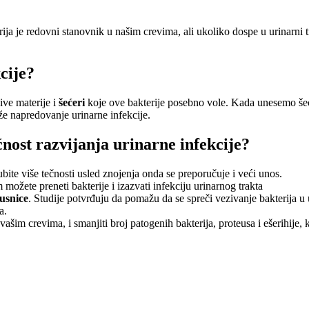
rija je redovni stanovnik u našim crevima, ali ukoliko dospe u urinarni t
cije?
ve materije i
šećeri
koje ove bakterije posebno vole. Kada unesemo šećer
e napredovanje urinarne infekcije.
nost razvijanja urinarne infekcije?
ubite više tečnosti usled znojenja onda se preporučuje i veći unos.
možete preneti bakterije i izazvati infekciju urinarnog trakta
usnice
. Studije potvrđuju da pomažu da se spreči vezivanje bakterija 
a.
vašim crevima, i smanjiti broj patogenih bakterija, proteusa i ešerihije,