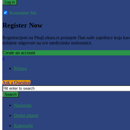
Remember Me
Register Now
Registracijom na PitajLekara.rs postajete član naše zajednice koja ka
dobijete odgovore na sve medicniske nedoumice.
Create an account
x
Prijava
Ask a Question
Naslovna
Dodaj pitanje
Kategorije