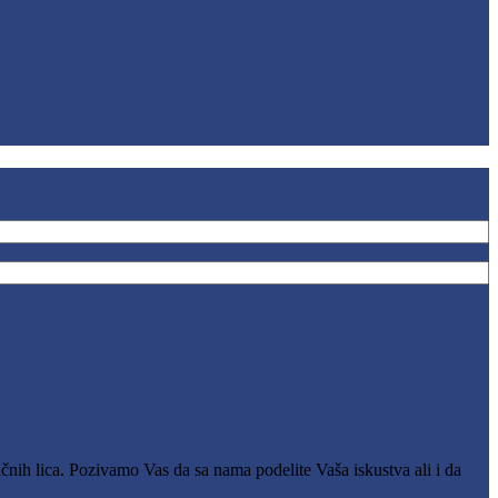
čnih lica. Pozivamo Vas da sa nama podelite Vaša iskustva ali i da