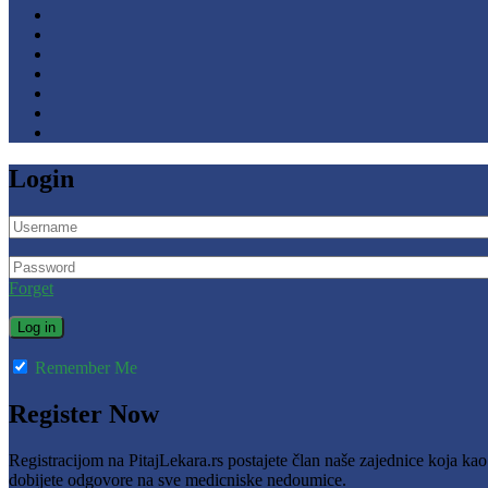
Login
Forget
Remember Me
Register Now
Registracijom na PitajLekara.rs postajete član naše zajednice koja ka
dobijete odgovore na sve medicniske nedoumice.