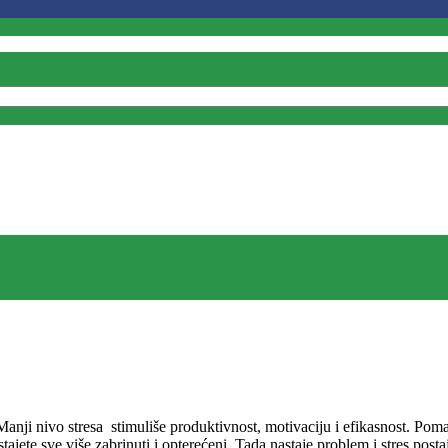
Manji nivo stresa stimuliše produktivnost, motivaciju i efikasnost. Po
ajete sve više zabrinuti i opterećeni. Tada nastaje problem i stres post