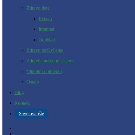
Zdravo dete
Ekcem
Imunitet
Odojčad
Zdravo mršavljenje
Zdravlje nervnog sistema
Vitamini i minerali
Ostalo
Blog
Kontakt
Savetovalište