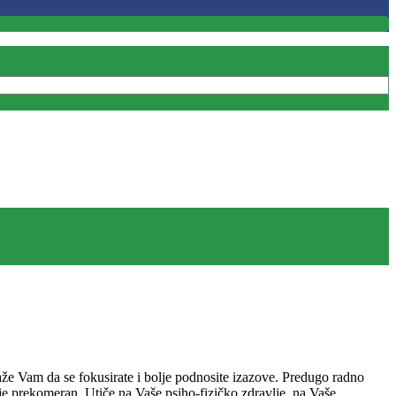
maže Vam da se fokusirate i bolje podnosite izazove. Predugo radno
aje prekomeran. Utiče na Vaše psiho-fizičko zdravlje, na Vaše