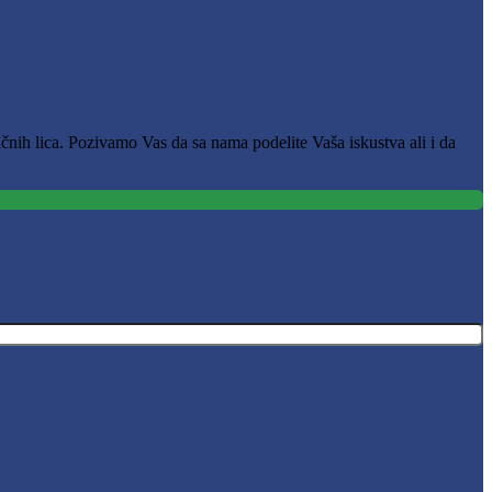
čnih lica. Pozivamo Vas da sa nama podelite Vaša iskustva ali i da