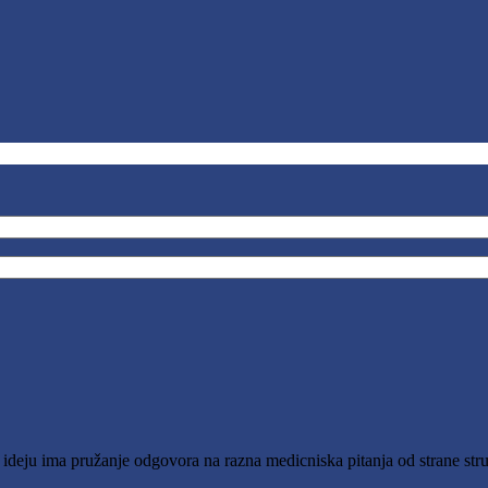
o ideju ima pružanje odgovora na razna medicniska pitanja od strane stru