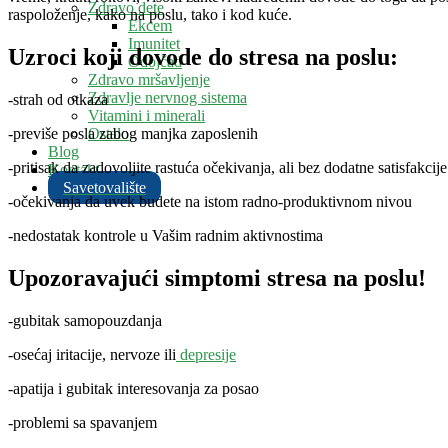
Zdravo dete
raspoloženje, kako na poslu, tako i kod kuće.
Ekcem
Imunitet
Uzroci koji dovode do stresa na poslu:
Odojčad
Zdravo mršavljenje
Zdravlje nervnog sistema
-strah od otkaza
Vitamini i minerali
Ostalo
-previše posla zabog manjka zaposlenih
Blog
-pritisak da zadovoljite rastuća očekivanja, ali bez dodatne satisfakcije
Kontakt
Savetovalište
-očekivanja da uvek budete na istom radno-produktivnom nivou
-nedostatak kontrole u Vašim radnim aktivnostima
Upozoravajući simptomi stresa na poslu!
-gubitak samopouzdanja
-osećaj iritacije, nervoze ili
depresije
-apatija i gubitak interesovanja za posao
-problemi sa spavanjem