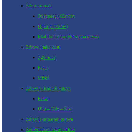
Zdrav stomak
Opstipacija (Zatvor)
Dijareja (Proliv)
Iritabilni kolon (Nervozna creva)
Zdrave i jake kosti
Zglobovi
Kosti
Mišići
Zdravlje disajnih puteva
Kašalj
Uho – Grlo – Nos
Zdravlje urinarnih puteva
Zdravo srce i krvni sudovi