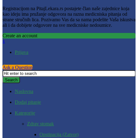
Registracijom na PitajLekara.rs postajete član naše zajednice koja
kao ideju ima pružanje odgovora na razna medicniska pitanja od
strane stručnih lica. Pozivamo Vas da sa nama podelite Vaša iskustva
ali i da dobijete odgovore na sve medicniske nedoumice.
Create an account
x
Prijava
Ask a Question
Naslovna
Dodaj pitanje
Kategorije
Zdrav stomak
Opstipacija (Zatvor)