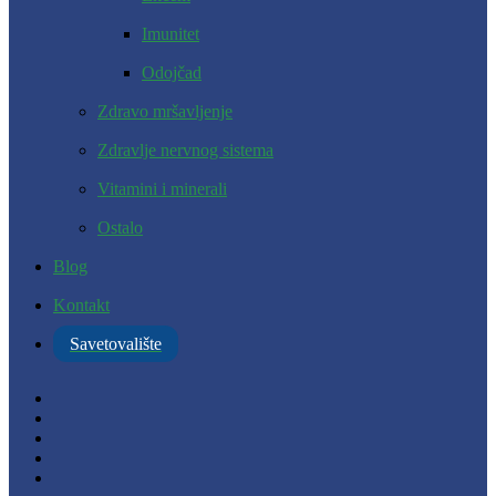
Imunitet
Odojčad
Zdravo mršavljenje
Zdravlje nervnog sistema
Vitamini i minerali
Ostalo
Blog
Kontakt
Savetovalište