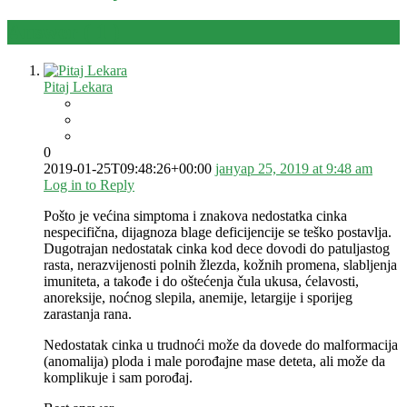
Answer (
1
)
Pitaj Lekara
0
2019-01-25T09:48:26+00:00
јануар 25, 2019 at 9:48 am
Log in to Reply
Pošto je većina simptoma i znakova nedostatka cinka
nespecifična, dijagnoza blage deficijencije se teško postavlja.
Dugotrajan nedostatak cinka kod dece dovodi do patuljastog
rasta, nerazvijenosti polnih žlezda, kožnih promena, slabljenja
imuniteta, a takođe i do oštećenja čula ukusa, ćelavosti,
anoreksije, noćnog slepila, anemije, letargije i sporijeg
zarastanja rana.
Nedostatak cinka u trudnoći može da dovede do malformacija
(anomalija) ploda i male porođajne mase deteta, ali može da
komplikuje i sam porođaj.