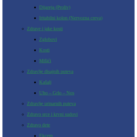
Dijareja (Proliv)
Iritabilni kolon (Nervozna creva)
Zdrave i jake kosti
Zglobovi
Kosti
Mišići
Zdravlje disajnih puteva
Kašalj
Uho – Grlo – Nos
Zdravlje urinarnih puteva
Zdravo srce i krvni sudovi
Zdravo dete
Ekcem