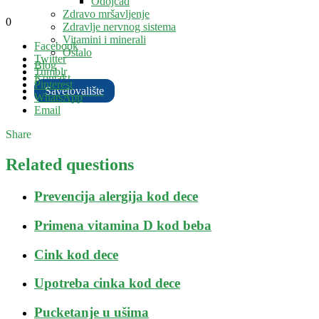
Odojčad
Zdravo mršavljenje
0
Zdravlje nervnog sistema
Vitamini i minerali
Facebook
Ostalo
Twitter
Blog
Tumblr
Kontakt
Pinterest
Savetovalište
WhatsApp
Email
Share
Related questions
Prevencija alergija kod dece
Primena vitamina D kod beba
Cink kod dece
Upotreba cinka kod dece
Pucketanje u ušima