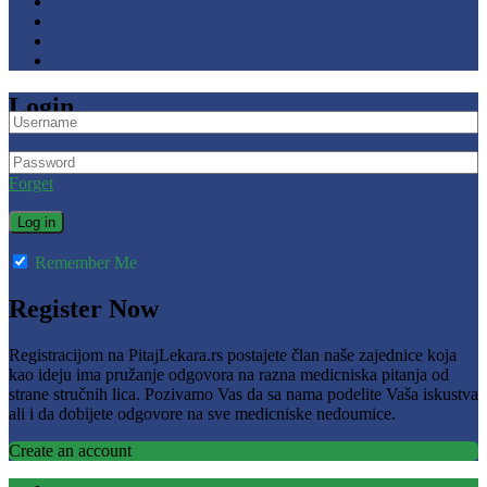
Login
Forget
Remember Me
Register Now
Registracijom na PitajLekara.rs postajete član naše zajednice koja
kao ideju ima pružanje odgovora na razna medicniska pitanja od
strane stručnih lica. Pozivamo Vas da sa nama podelite Vaša iskustva
ali i da dobijete odgovore na sve medicniske nedoumice.
Create an account