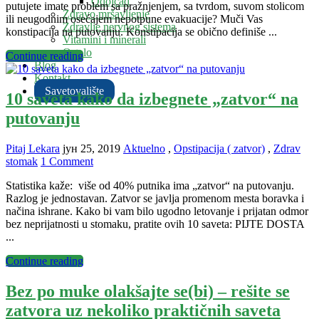
Odojčad
putujete imate problem sa pražnjenjem, sa tvrdom, suvom stolicom
Zdravo mršavljenje
ili neugodnim osećajem nepotpune evakuacije? Muči Vas
Zdravlje nervnog sistema
konstipacija na putovanju. Konstipacija se obično definiše ...
Vitamini i minerali
Ostalo
Continue reading
Blog
Kontakt
Savetovalište
10 saveta kako da izbegnete „zatvor“ na
putovanju
Pitaj Lekara
јун 25, 2019
Aktuelno
,
Opstipacija ( zatvor)
,
Zdrav
stomak
1 Comment
Statistika kaže: više od 40% putnika ima „zatvor“ na putovanju.
Razlog je jednostavan. Zatvor se javlja promenom mesta boravka i
načina ishrane. Kako bi vam bilo ugodno letovanje i prijatan odmor
bez neprijatnosti u stomaku, pratite ovih 10 saveta: PIJTE DOSTA
...
Continue reading
Bez po muke olakšajte se(bi) – rešite se
zatvora uz nekoliko praktičnih saveta