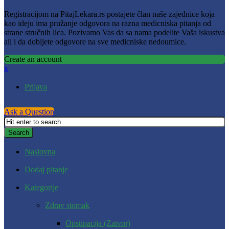
Registracijom na PitajLekara.rs postajete član naše zajednice koja
kao ideju ima pružanje odgovora na razna medicniska pitanja od
strane stručnih lica. Pozivamo Vas da sa nama podelite Vaša iskustva
ali i da dobijete odgovore na sve medicniske nedoumice.
Create an account
x
Prijava
Ask a Question
Naslovna
Dodaj pitanje
Kategorije
Zdrav stomak
Opstipacija (Zatvor)