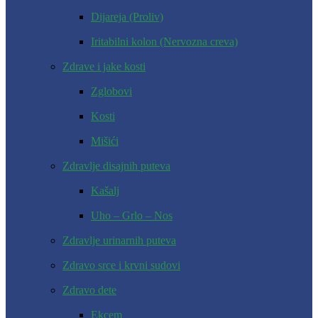
Dijareja (Proliv)
Iritabilni kolon (Nervozna creva)
Zdrave i jake kosti
Zglobovi
Kosti
Mišići
Zdravlje disajnih puteva
Kašalj
Uho – Grlo – Nos
Zdravlje urinarnih puteva
Zdravo srce i krvni sudovi
Zdravo dete
Ekcem