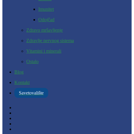
Imunitet
Odojčad
Zdravo mršavljenje
Zdravlje nervnog sistema
Vitamini i minerali
Ostalo
Blog
Kontakt
Savetovalište