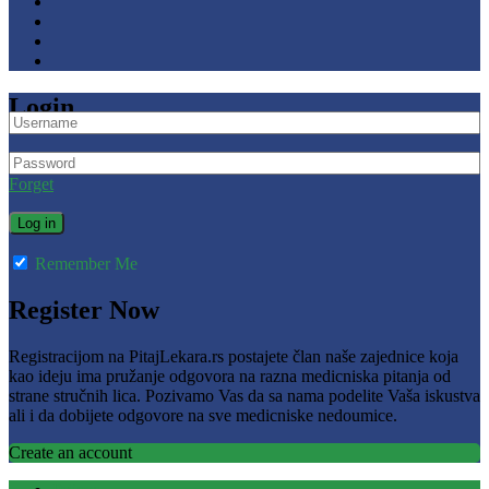
Login
Forget
Remember Me
Register Now
Registracijom na PitajLekara.rs postajete član naše zajednice koja
kao ideju ima pružanje odgovora na razna medicniska pitanja od
strane stručnih lica. Pozivamo Vas da sa nama podelite Vaša iskustva
ali i da dobijete odgovore na sve medicniske nedoumice.
Create an account