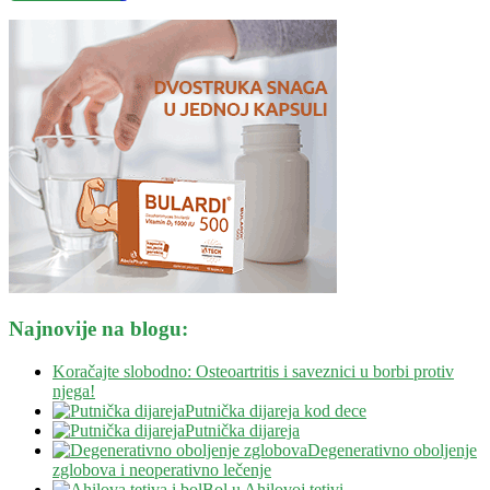
Najnovije na blogu:
Koračajte slobodno: Osteoartritis i saveznici u borbi protiv
njega!
Putnička dijareja kod dece
Putnička dijareja
Degenerativno oboljenje
zglobova i neoperativno lečenje
Bol u Ahilovoj tetivi