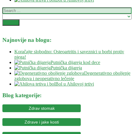
Najnovije na blogu:
Koračajte slobodno: Osteoartritis i saveznici u borbi protiv
njega!
Putnička dijareja kod dece
Putnička dijareja
Degenerativno oboljenje
zglobova i neoperativno lečenje
Bol u Ahilovoj tetivi
Blog kategorije:
Zdrav stomak
Zdrave i jake kosti