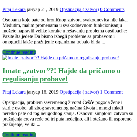
Pitaj Lekara
јануар 21, 2019
Opstipacija ( zatvor)
0 Comments
Osobama koje pate od hroničnog zatvora svakodnevica nije laka.
Međutim, malim promenama u svakodnevnom funkcionisanju
možete napraviti velike korake u rešavanju problema opstipacije:
Pazite šta jedete Da bismo izbegli probleme sa probavom i
omogućili lakše pražnjenje organizma trebalo bi da ...
Continue reading
Imate „zatvor”?! Hajde da pričamo o
regulisanju probave!
Pitaj Lekara
јануар 16, 2019
Opstipacija ( zatvor)
1 Comment
Opstipacija, problem savremenog života! Češće pogođa žene i
starije osobe, ali zbog savremenog načina života i mnogi mladi
neretko pate od tog neugodnog stanja. Osnovni simptomi zatvora su
pražnjenja creva ređe od tri puta nedeljno, ali i otežano ili usporeno
pražnjenje, veliki ...
Continue reading