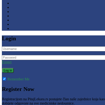
Login
Forget
Remember Me
Register Now
Registracijom na PitajLekara.rs postajete član naše zajednice koja ka
dobijete odgovore na sve medicniske nedoumice.