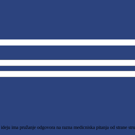
o ideju ima pružanje odgovora na razna medicniska pitanja od strane stru