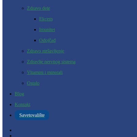
Zdravo dete
Ekcem
Imunitet
Odojčad
Zdravo mršavljenje
Zdravlje nervnog sistema
Vitamini i minerali
Ostalo
Blog
Kontakt
Savetovalište