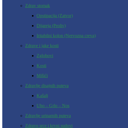
Zdrav stomak
Opstipacija (Zatvor)
Dijareja (Proliv)
Iritabilni kolon (Nervozna creva)
Zdrave i jake kosti
Zglobovi
Kosti
Mišići
Zdravlje disajnih puteva
Kašalj
Uho – Grlo – Nos
Zdravlje urinarnih puteva
Zdravo srce i krvni sudovi