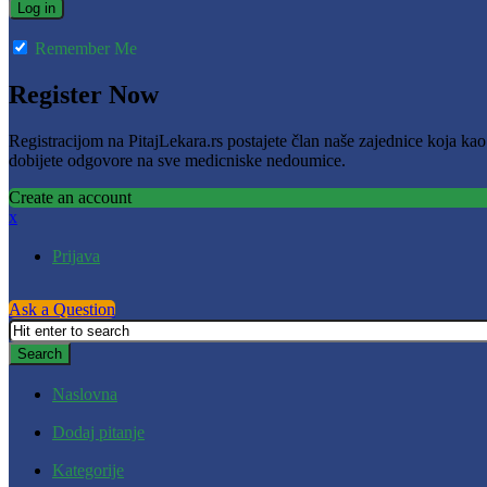
Remember Me
Register Now
Registracijom na PitajLekara.rs postajete član naše zajednice koja ka
dobijete odgovore na sve medicniske nedoumice.
Create an account
x
Prijava
Ask a Question
Naslovna
Dodaj pitanje
Kategorije