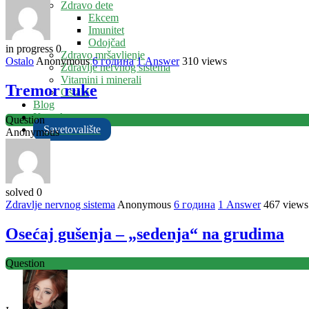
Zdravo dete
Ekcem
Imunitet
Odojčad
in progress
0
Zdravo mršavljenje
Ostalo
Anonymous
6 година
1
Answer
310 views
Zdravlje nervnog sistema
Vitamini i minerali
Tremor ruke
Ostalo
Blog
Kontakt
Question
Savetovalište
Anonymous
solved
0
Zdravlje nervnog sistema
Anonymous
6 година
1
Answer
467 views
Osećaj gušenja – „sedenja“ na grudima
Question