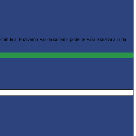
čnih lica. Pozivamo Vas da sa nama podelite Vaša iskustva ali i da