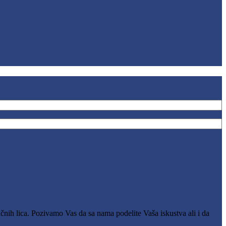
čnih lica. Pozivamo Vas da sa nama podelite Vaša iskustva ali i da