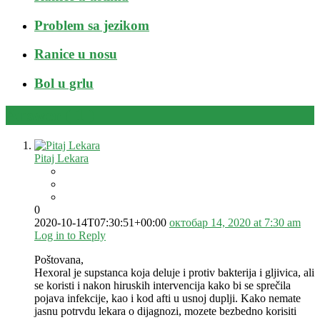
Problem sa jezikom
Ranice u nosu
Bol u grlu
Answer (
1
)
Pitaj Lekara
0
2020-10-14T07:30:51+00:00
октобар 14, 2020 at 7:30 am
Log in to Reply
Poštovana,
Hexoral je supstanca koja deluje i protiv bakterija i gljivica, ali
se koristi i nakon hiruskih intervencija kako bi se sprečila
pojava infekcije, kao i kod afti u usnoj duplji. Kako nemate
jasnu potrvdu lekara o dijagnozi, mozete bezbedno korisiti