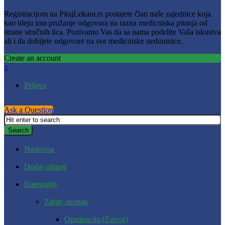
Registracijom na PitajLekara.rs postajete član naše zajednice koja
kao ideju ima pružanje odgovora na razna medicniska pitanja od
strane stručnih lica. Pozivamo Vas da sa nama podelite Vaša iskustva
ali i da dobijete odgovore na sve medicniske nedoumice.
Create an account
x
Prijava
Ask a Question
Naslovna
Dodaj pitanje
Kategorije
Zdrav stomak
Opstipacija (Zatvor)