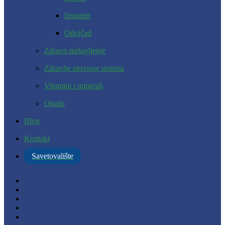
Imunitet
Odojčad
Zdravo mršavljenje
Zdravlje nervnog sistema
Vitamini i minerali
Ostalo
Blog
Kontakt
Savetovalište