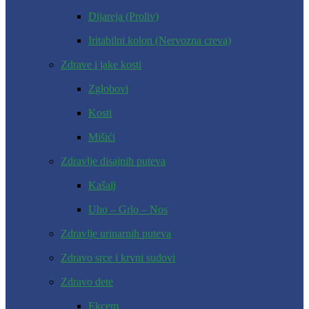
Dijareja (Proliv)
Iritabilni kolon (Nervozna creva)
Zdrave i jake kosti
Zglobovi
Kosti
Mišići
Zdravlje disajnih puteva
Kašalj
Uho – Grlo – Nos
Zdravlje urinarnih puteva
Zdravo srce i krvni sudovi
Zdravo dete
Ekcem