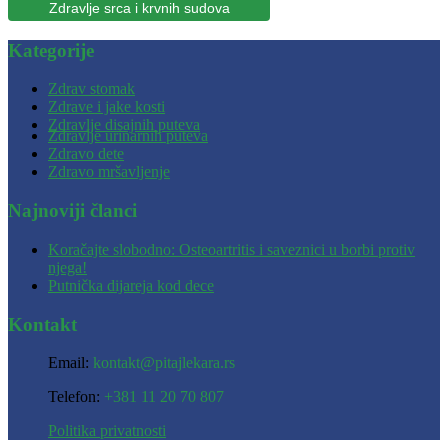
Zdravlje srca i krvnih sudova
Kategorije
Zdrav stomak
Zdrave i jake kosti
Zdravlje disajnih puteva
Zdravlje urinarnih puteva
Zdravo dete
Zdravo mršavljenje
Najnoviji članci
Koračajte slobodno: Osteoartritis i saveznici u borbi protiv
njega!
Putnička dijareja kod dece
Kontakt
Email:
kontakt@pitajlekara.rs
Telefon:
+381 11 20 70 807
Politika privatnosti