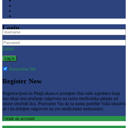
Login
Forget
Remember Me
Register Now
Registracijom na PitajLekara.rs postajete član naše zajednice koja
kao ideju ima pružanje odgovora na razna medicniska pitanja od
strane stručnih lica. Pozivamo Vas da sa nama podelite Vaša iskustva
ali i da dobijete odgovore na sve medicniske nedoumice.
Create an account