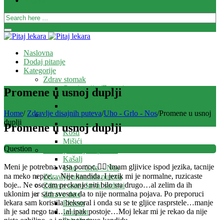
Prijava
Naslovna
Dodaj pitanje
Kategorije
Zdrav stomak
Opstipacija (Zatvor)
Promene u usnoj duplji
Dijareja (Proliv)
Iritabilni kolon (Nervozna creva)
Home
/
Zdravlje disajnih puteva
/
Uho - Grlo - Nos
/
Promene u usnoj
Zdrave i jake kosti
duplji
Zglobovi
Promene u usnoj duplji
Kosti
Mišići
Question
Zdravlje disajnih puteva
Kašalj
Meni je potrebna vasa pomoc.🙋‍♀️ Imam gljivice ispod jezika, tacnije
Uho – Grlo – Nos
na meko nepce… Nije kandida. I jezik mi je normalne, ruzicaste
Zdravlje urinarnih puteva
boje.. Ne osecam peckanje niti bilo sta drugo…al zelim da ih
Zdravo srce i krvni sudovi
uklonim jer sam svesna da to nije normalna pojava. Po preporuci
Zdravo dete
lekara sam koristila heksoral i onda su se te gljice rasprstele…manje
Ekcem
ih je sad nego tad…al ipak postoje…Moj lekar mi je rekao da nije
Imunitet