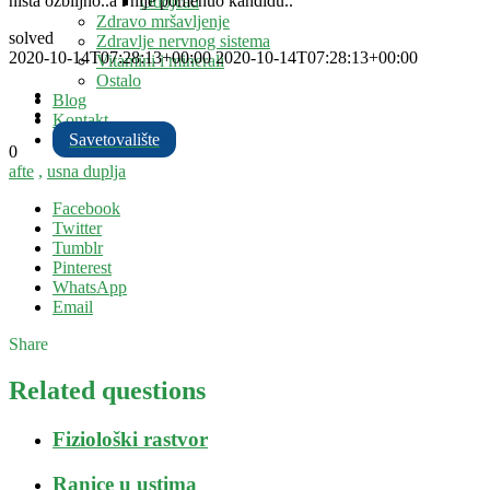
nista ozbiljno..a i nije pomenuo kandidu..
Odojčad
Zdravo mršavljenje
solved
Zdravlje nervnog sistema
2020-10-14T07:28:13+00:00
2020-10-14T07:28:13+00:00
Vitamini i minerali
Ostalo
Blog
Kontakt
Savetovalište
0
afte
,
usna duplja
Facebook
Twitter
Tumblr
Pinterest
WhatsApp
Email
Share
Related questions
Fiziološki rastvor
Ranice u ustima