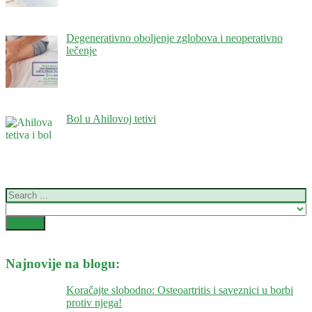
Degenerativno oboljenje zglobova i neoperativno
lečenje
Bol u Ahilovoj tetivi
Najnovije na blogu:
Koračajte slobodno: Osteoartritis i saveznici u borbi
protiv njega!