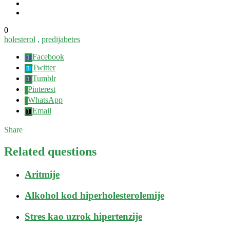
0
holesterol
,
predijabetes
Facebook
Twitter
Tumblr
Pinterest
WhatsApp
Email
Share
Related questions
Aritmije
Alkohol kod hiperholesterolemije
Stres kao uzrok hipertenzije