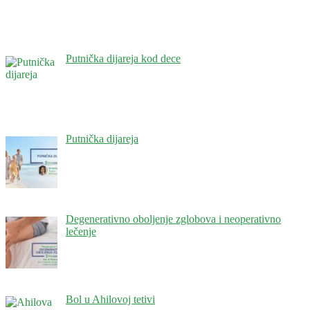
Putnička dijareja kod dece
Putnička dijareja
Degenerativno oboljenje zglobova i neoperativno
lečenje
Bol u Ahilovoj tetivi