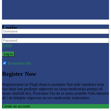
Login
Forget
Remember Me
Register Now
Registracijom na PitajLekara.rs postajete član naše zajednice koja
kao ideju ima pružanje odgovora na razna medicniska pitanja od
strane stručnih lica. Pozivamo Vas da sa nama podelite Vaša iskustva
ali i da dobijete odgovore na sve medicniske nedoumice.
Create an account