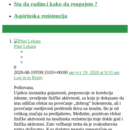
Sta da radim,i kako da reagujem ?
Aspirinska rezistencija
Answer (
1
)
Pitaj Lekara
0
2020-08-19T09:33:03+00:00
август 19, 2020 at 9:33 am
Log in to Reply
Poštovana,
Uprkos izostanku gojaznosti, preporucuje se korekcija
ishrane, uvodjenje fizičke aktivnosti, za koju je dokazano da
ima odličan efekat na povećanje „dobrog“ holesterola, ali i
povećanje osetljivosti perifernih tkiva na insulin, što je od
velikog značaja za predijabetes, Međutim, pozitivan efekat
fizičke aktivnosti na insulinsku rezistenciju traje dokle god i
fizička aktivnost. Zato vežbanje treba da je svakodnevna
rutina doživotno. Kao dodatna terapija preporučuje se