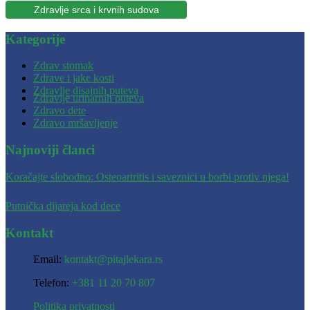
Zdravlje srca i krvnih sudova
Kategorije
Zdrav stomak
Zdrave i jake kosti
Zdravlje disajnih puteva
Zdravlje urinarnih puteva
Zdravo dete
Zdravo mršavljenje
Najnoviji članci
Koračajte slobodno: Osteoartritis i saveznici u borbi protiv njega!
Putnička dijareja kod dece
Kontakt
Email:
kontakt@pitajlekara.rs
Telefon:
+381 11 20 70 807
Politika privatnosti