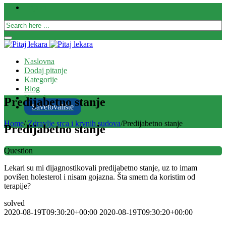
Prijava
Naslovna
Dodaj pitanje
Kategorije
Blog
Kontakt
Predijabetno stanje
Savetovalište
Home
/
Zdravlje srca i krvnih sudova
/
Predijabetno stanje
Predijabetno stanje
Question
Lekari su mi dijagnostikovali predijabetno stanje, uz to imam
povišen holesterol i nisam gojazna. Šta smem da koristim od
terapije?
solved
2020-08-19T09:30:20+00:00
2020-08-19T09:30:20+00:00