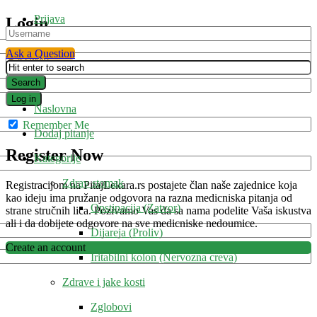
Prijava
Login
Ask a Question
Forget
Naslovna
Remember Me
Dodaj pitanje
Register Now
Kategorije
Zdrav stomak
Registracijom na PitajLekara.rs postajete član naše zajednice koja
kao ideju ima pružanje odgovora na razna medicniska pitanja od
Opstipacija (Zatvor)
strane stručnih lica. Pozivamo Vas da sa nama podelite Vaša iskustva
ali i da dobijete odgovore na sve medicniske nedoumice.
Dijareja (Proliv)
Create an account
Iritabilni kolon (Nervozna creva)
Zdrave i jake kosti
Zglobovi