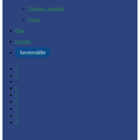
Vitamini i minerali
Ostalo
Blog
Kontakt
Savetovalište