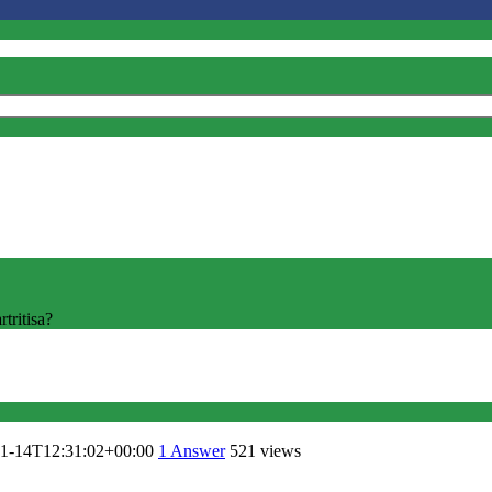
tritisa?
1-14T12:31:02+00:00
1
Answer
521 views