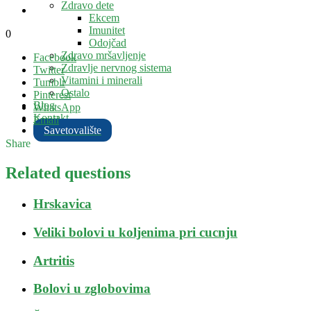
Zdravo dete
Ekcem
Imunitet
0
Odojčad
Zdravo mršavljenje
Facebook
Zdravlje nervnog sistema
Twitter
Vitamini i minerali
Tumblr
Ostalo
Pinterest
Blog
WhatsApp
Kontakt
Email
Savetovalište
Share
Related questions
Hrskavica
Veliki bolovi u koljenima pri cucnju
Artritis
Bolovi u zglobovima