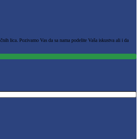
čnih lica. Pozivamo Vas da sa nama podelite Vaša iskustva ali i da