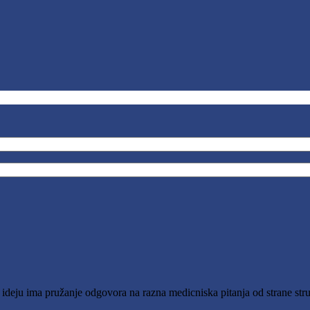
o ideju ima pružanje odgovora na razna medicniska pitanja od strane stru