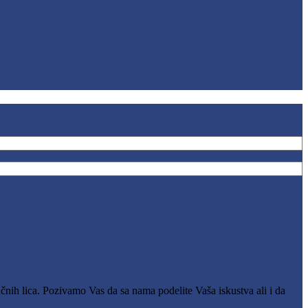
čnih lica. Pozivamo Vas da sa nama podelite Vaša iskustva ali i da