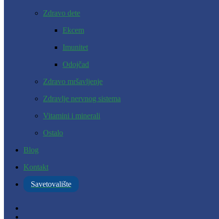
Zdravo dete
Ekcem
Imunitet
Odojčad
Zdravo mršavljenje
Zdravlje nervnog sistema
Vitamini i minerali
Ostalo
Blog
Kontakt
Savetovalište