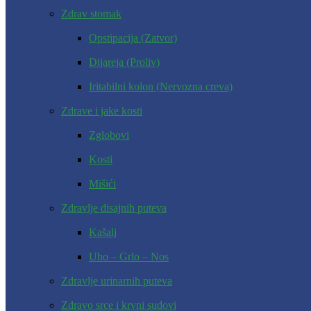
Zdrav stomak
Opstipacija (Zatvor)
Dijareja (Proliv)
Iritabilni kolon (Nervozna creva)
Zdrave i jake kosti
Zglobovi
Kosti
Mišići
Zdravlje disajnih puteva
Kašalj
Uho – Grlo – Nos
Zdravlje urinarnih puteva
Zdravo srce i krvni sudovi