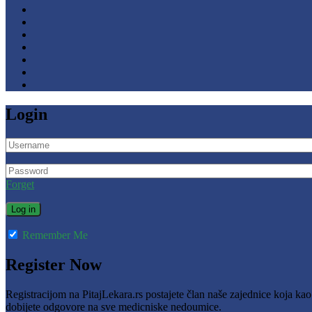
Login
Forget
Remember Me
Register Now
Registracijom na PitajLekara.rs postajete član naše zajednice koja ka
dobijete odgovore na sve medicniske nedoumice.