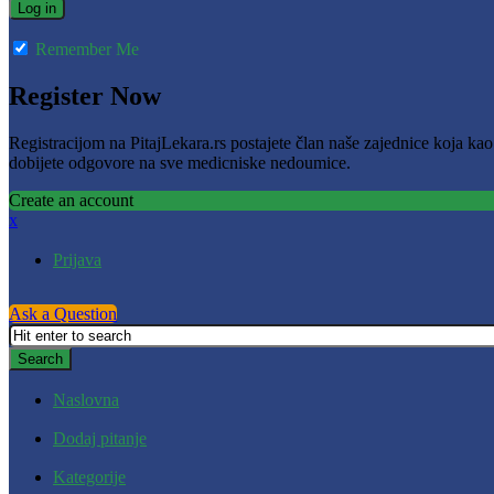
Remember Me
Register Now
Registracijom na PitajLekara.rs postajete član naše zajednice koja ka
dobijete odgovore na sve medicniske nedoumice.
Create an account
x
Prijava
Ask a Question
Naslovna
Dodaj pitanje
Kategorije