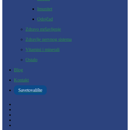
Imunitet
Odojčad
Zdravo mršavljenje
Zdravlje nervnog sistema
Vitamini i minerali
Ostalo
Blog
Kontakt
Savetovalište