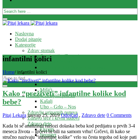
Prijava
Naslovna
Dodaj pitanje
Kategorije
Zdrav stomak
Opstipacija (Zatvor)
infantilni kolici
Dijareja (Proliv)
Iritabilni kolon (Nervozna creva)
Home
/
infantilni kolici
Zdrave i jake kosti
Zglobovi
Kosti
Mišići
Kako “preživeti” infantilne kolike kod
Zdravlje disajnih puteva
bebe?
Kašalj
Uho – Grlo – Nos
Zdravlje urinarnih puteva
Pitaj Lekara
јануар 25, 2019
Odojčad
,
Zdravo dete
0 Comments
Zdravo srce i krvni sudovi
Zdravo dete
Kada bi se analizirali razlozi dolaska beba kod pedijatra u prvih 3-4
Ekcem
meseca života – grčevi bi bili na samom vrhu! Grčevi, ili kako se
Imunitet
stručno nazivaju “infantilne kolike” vrlo su česta tegoba od koje pati