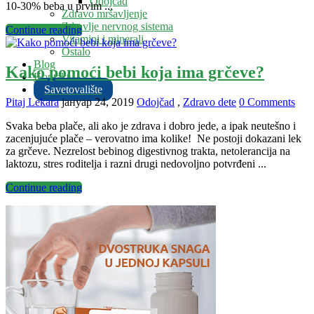
Odojčad
10-30% beba u prvim ...
Zdravo mršavljenje
Zdravlje nervnog sistema
Continue reading
Vitamini i minerali
Ostalo
Blog
Kako pomoći bebi koja ima grčeve?
Kontakt
Savetovalište
Pitaj Lekara
јануар 24, 2019
Odojčad
,
Zdravo dete
0 Comments
Svaka beba plače, ali ako je zdrava i dobro jede, a ipak neutešno i
zacenjujuće plače – verovatno ima kolike! Ne postoji dokazani lek
za grčeve. Nezrelost bebinog digestivnog trakta, netolerancija na
laktozu, stres roditelja i razni drugi nedovoljno potvrđeni ...
Continue reading