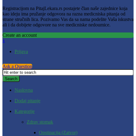
Registracijom na PitajLekara.rs postajete član naše zajednice koja
kao ideju ima pružanje odgovora na razna medicniska pitanja od
strane stručnih lica. Pozivamo Vas da sa nama podelite Vaša iskustva
ali i da dobijete odgovore na sve medicniske nedoumice.
Create an account
x
Prijava
Ask a Question
Naslovna
Dodaj pitanje
Kategorije
Zdrav stomak
Opstipacija (Zatvor)