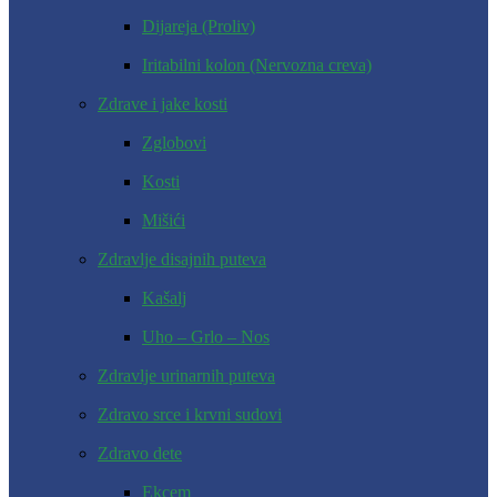
Dijareja (Proliv)
Iritabilni kolon (Nervozna creva)
Zdrave i jake kosti
Zglobovi
Kosti
Mišići
Zdravlje disajnih puteva
Kašalj
Uho – Grlo – Nos
Zdravlje urinarnih puteva
Zdravo srce i krvni sudovi
Zdravo dete
Ekcem