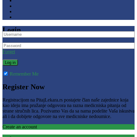
Login
Forget
Remember Me
Register Now
Registracijom na PitajLekara.rs postajete član naše zajednice koja
kao ideju ima pružanje odgovora na razna medicniska pitanja od
strane stručnih lica. Pozivamo Vas da sa nama podelite Vaša iskustva
ali i da dobijete odgovore na sve medicniske nedoumice.
Create an account