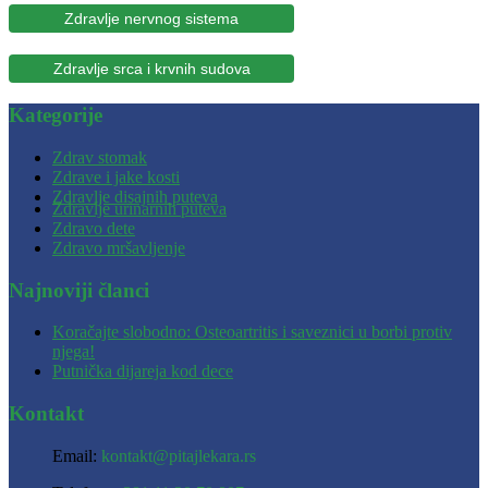
Zdravlje nervnog sistema
Zdravlje srca i krvnih sudova
Kategorije
Zdrav stomak
Zdrave i jake kosti
Zdravlje disajnih puteva
Zdravlje urinarnih puteva
Zdravo dete
Zdravo mršavljenje
Najnoviji članci
Koračajte slobodno: Osteoartritis i saveznici u borbi protiv
njega!
Putnička dijareja kod dece
Kontakt
Email:
kontakt@pitajlekara.rs