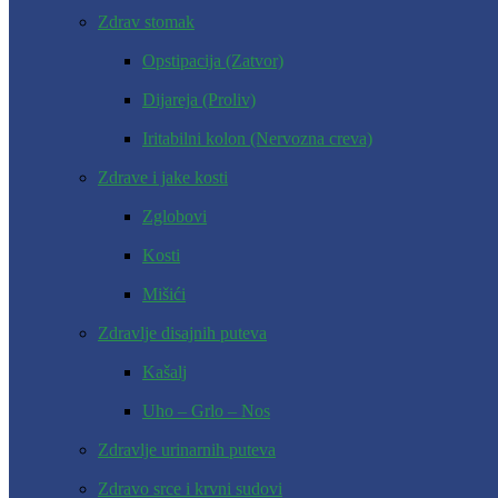
Zdrav stomak
Opstipacija (Zatvor)
Dijareja (Proliv)
Iritabilni kolon (Nervozna creva)
Zdrave i jake kosti
Zglobovi
Kosti
Mišići
Zdravlje disajnih puteva
Kašalj
Uho – Grlo – Nos
Zdravlje urinarnih puteva
Zdravo srce i krvni sudovi