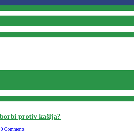
orbi protiv kašlja?
0 Comments