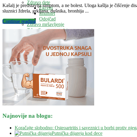
Zdravo dete
Kašalj je predstavlja simptom, a ne bolest. Uloga kašlja je čišćenje dis
Ekcem
sluznici ždrela, grkljana, dušnika, bronhija ...
Imunitet
Odojčad
Continue reading
Zdravo mršavljenje
Zdravlje nervnog sistema
Vitamini i minerali
Ostalo
Blog
Kontakt
Savetovalište
Najnovije na blogu:
Koračajte slobodno: Osteoartritis i saveznici u borbi protiv njeg
Putnička dijareja kod dece