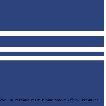
čnih lica. Pozivamo Vas da sa nama podelite Vaša iskustva ali i da