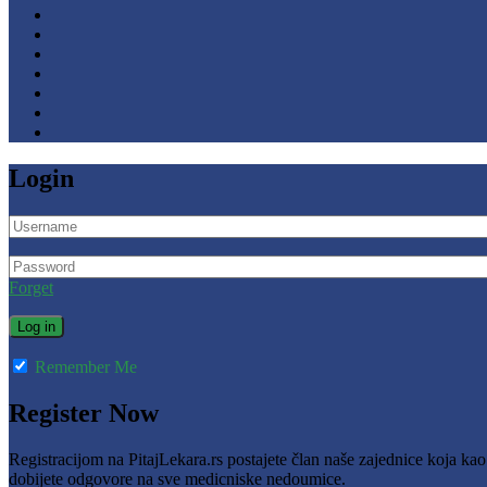
Login
Forget
Remember Me
Register Now
Registracijom na PitajLekara.rs postajete član naše zajednice koja ka
dobijete odgovore na sve medicniske nedoumice.