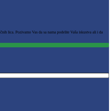
čnih lica. Pozivamo Vas da sa nama podelite Vaša iskustva ali i da