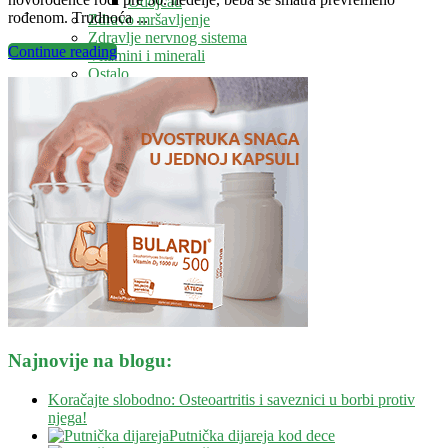
Odojčad
rođenom. Trudnoća ...
Zdravo mršavljenje
Zdravlje nervnog sistema
Continue reading
Vitamini i minerali
Ostalo
Blog
Kontakt
Savetovalište
Najnovije na blogu:
Koračajte slobodno: Osteoartritis i saveznici u borbi protiv
njega!
Putnička dijareja kod dece