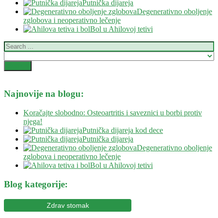
Putnička dijareja
Degenerativno oboljenje
zglobova i neoperativno lečenje
Bol u Ahilovoj tetivi
Najnovije na blogu:
Koračajte slobodno: Osteoartritis i saveznici u borbi protiv
njega!
Putnička dijareja kod dece
Putnička dijareja
Degenerativno oboljenje
zglobova i neoperativno lečenje
Bol u Ahilovoj tetivi
Blog kategorije:
Zdrav stomak