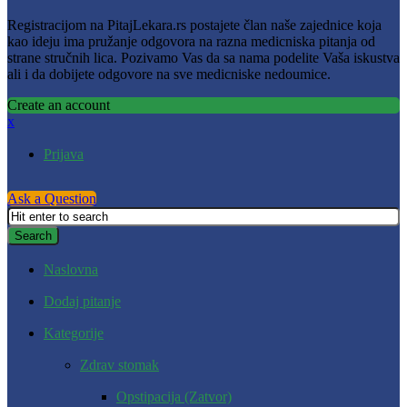
Registracijom na PitajLekara.rs postajete član naše zajednice koja
kao ideju ima pružanje odgovora na razna medicniska pitanja od
strane stručnih lica. Pozivamo Vas da sa nama podelite Vaša iskustva
ali i da dobijete odgovore na sve medicniske nedoumice.
Create an account
x
Prijava
Ask a Question
Naslovna
Dodaj pitanje
Kategorije
Zdrav stomak
Opstipacija (Zatvor)