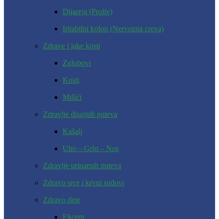
Dijareja (Proliv)
Iritabilni kolon (Nervozna creva)
Zdrave i jake kosti
Zglobovi
Kosti
Mišići
Zdravlje disajnih puteva
Kašalj
Uho – Grlo – Nos
Zdravlje urinarnih puteva
Zdravo srce i krvni sudovi
Zdravo dete
Ekcem