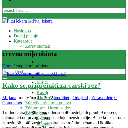
Prijava
Naslovna
Dodaj pitanje
Kategorije
Zdrav stomak
Opstipacija (Zatvor)
crevna mikrobiota
Dijareja (Proliv)
Iritabilni kolon (Nervozna creva)
Home
/
crevna mikrobiota
Zdrave i jake kosti
Zglobovi
Kosti
Mišići
Kako se pripremiti za carski rez?
Zdravlje disajnih puteva
Kašalj
Uho – Grlo – Nos
Mirjana
новембар 15, 2022
Imunitet
,
Odojčad
,
Zdravo dete
0
Zdravlje urinarnih puteva
Comments
Zdravo srce i krvni sudovi
Trudnoća traje 280 dana, odnosno 40 nedelja ili punih 9 meseci,
Zdravo dete
računajući od prvog dana poslednje menstruacije. Bebe koje se rode
Ekcem
između 36. i 40. nedelje smatraju se ročnim bebama. Ukoliko
Imunitet
novorođenče rodi pre 36. nedelje, beba se smatra prevremeno