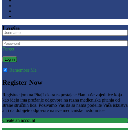
Login
Forget
Remember Me
Register Now
Registracijom na PitajLekara.rs postajete član naše zajednice koja
kao ideju ima pružanje odgovora na razna medicniska pitanja od
strane stručnih lica. Pozivamo Vas da sa nama podelite Vaša iskustva
ali i da dobijete odgovore na sve medicniske nedoumice.
Create an account