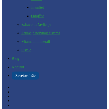
Imunitet
Odojčad
Zdravo mršavljenje
Zdravlje nervnog sistema
Vitamini i minerali
Ostalo
Blog
Kontakt
Savetovalište