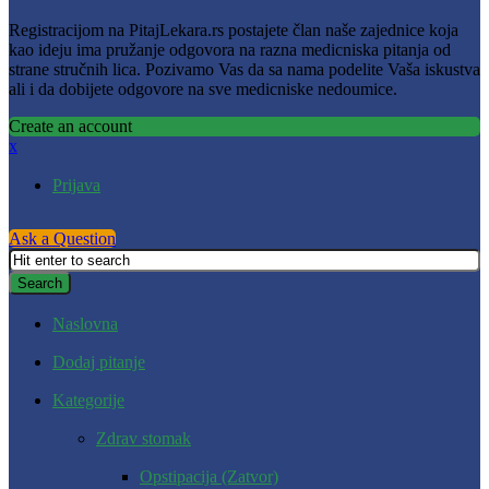
Registracijom na PitajLekara.rs postajete član naše zajednice koja
kao ideju ima pružanje odgovora na razna medicniska pitanja od
strane stručnih lica. Pozivamo Vas da sa nama podelite Vaša iskustva
ali i da dobijete odgovore na sve medicniske nedoumice.
Create an account
x
Prijava
Ask a Question
Naslovna
Dodaj pitanje
Kategorije
Zdrav stomak
Opstipacija (Zatvor)