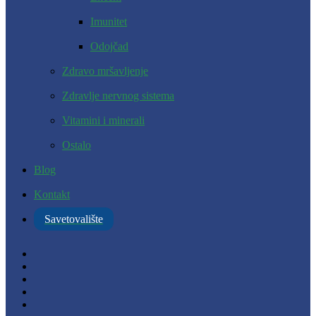
Imunitet
Odojčad
Zdravo mršavljenje
Zdravlje nervnog sistema
Vitamini i minerali
Ostalo
Blog
Kontakt
Savetovalište