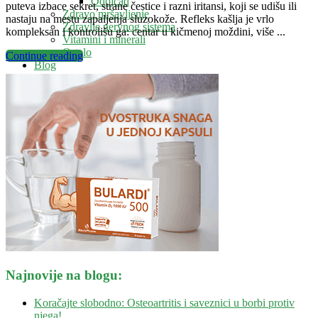
Odojčad
puteva izbace sekret, strane čestice i razni iritansi, koji se udišu ili
Zdravo mršavljenje
nastaju na mestu zapaljenja sluzokože. Refleks kašlja je vrlo
Zdravlje nervnog sistema
kompleksan i kontrolišu ga: centar u kičmenoj moždini, više ...
Vitamini i minerali
Ostalo
Continue reading
Blog
Kontakt
Savetovalište
Najnovije na blogu:
Koračajte slobodno: Osteoartritis i saveznici u borbi protiv
njega!