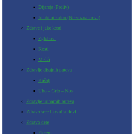
Dijareja (Proliv)
Iritabilni kolon (Nervozna creva)
Zdrave i jake kosti
Zglobovi
Kosti
Mišići
Zdravlje disajnih puteva
Kašalj
Uho – Grlo – Nos
Zdravlje urinarnih puteva
Zdravo srce i krvni sudovi
Zdravo dete
Ekcem