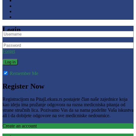
Login
Forget
Remember Me
Register Now
Registracijom na PitajLekara.rs postajete član naše zajednice koja
kao ideju ima pružanje odgovora na razna medicniska pitanja od
strane stručnih lica. Pozivamo Vas da sa nama podelite Vaša iskustva
ali i da dobijete odgovore na sve medicniske nedoumice.
Create an account