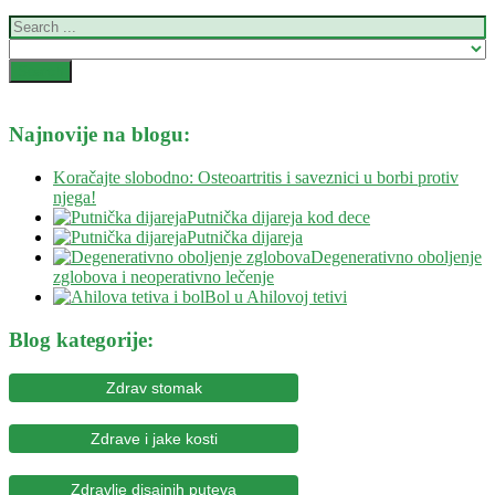
Najnovije na blogu:
Koračajte slobodno: Osteoartritis i saveznici u borbi protiv
njega!
Putnička dijareja kod dece
Putnička dijareja
Degenerativno oboljenje
zglobova i neoperativno lečenje
Bol u Ahilovoj tetivi
Blog kategorije:
Zdrav stomak
Zdrave i jake kosti
Zdravlje disajnih puteva