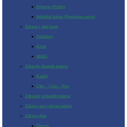
Dijareja (Proliv)
Iritabilni kolon (Nervozna creva)
Zdrave i jake kosti
Zglobovi
Kosti
Mišići
Zdravlje disajnih puteva
Kašalj
Uho – Grlo – Nos
Zdravlje urinarnih puteva
Zdravo srce i krvni sudovi
Zdravo dete
Ekcem