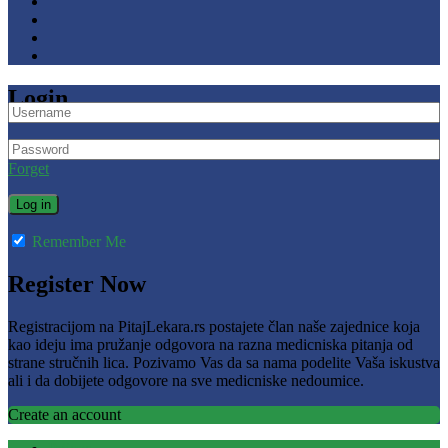
Login
Forget
Remember Me
Register Now
Registracijom na PitajLekara.rs postajete član naše zajednice koja
kao ideju ima pružanje odgovora na razna medicniska pitanja od
strane stručnih lica. Pozivamo Vas da sa nama podelite Vaša iskustva
ali i da dobijete odgovore na sve medicniske nedoumice.
Create an account