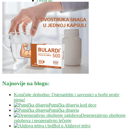
Odojčad
Zdravo mršavljenje
Zdravlje nervnog sistema
Vitamini i minerali
Ostalo
Blog
Kontakt
Savetovalište
Najnovije na blogu:
Koračajte slobodno: Osteoartritis i saveznici u borbi protiv
njega!
Putnička dijareja kod dece
Putnička dijareja
Degenerativno oboljenje
zglobova i neoperativno lečenje
Bol u Ahilovoj tetivi