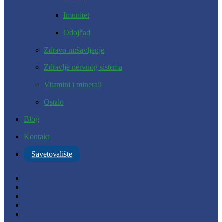
Imunitet
Odojčad
Zdravo mršavljenje
Zdravlje nervnog sistema
Vitamini i minerali
Ostalo
Blog
Kontakt
Savetovalište