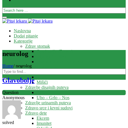
Prijava
Naslovna
Dodaj pitanje
Kategorije
Zdrav stomak
Opstipacija (Zatvor)
neurolog
Dijareja (Proliv)
Iritabilni kolon (Nervozna creva)
Home
/
neurolog
Zdrave i jake kosti
Zglobovi
Kosti
Glavobolje
Mišići
Zdravlje disajnih puteva
Kašalj
Question
Uho – Grlo – Nos
Anonymous
Zdravlje urinarnih puteva
Zdravo srce i krvni sudovi
Zdravo dete
Ekcem
solved
Imunitet