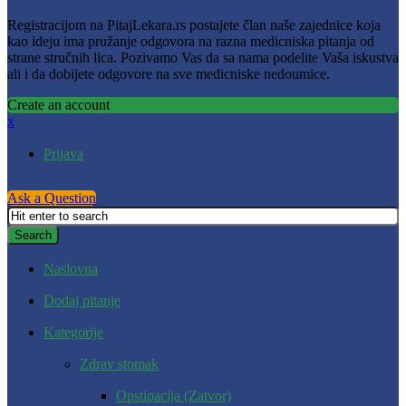
Registracijom na PitajLekara.rs postajete član naše zajednice koja
kao ideju ima pružanje odgovora na razna medicniska pitanja od
strane stručnih lica. Pozivamo Vas da sa nama podelite Vaša iskustva
ali i da dobijete odgovore na sve medicniske nedoumice.
Create an account
x
Prijava
Ask a Question
Naslovna
Dodaj pitanje
Kategorije
Zdrav stomak
Opstipacija (Zatvor)