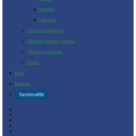
Imunitet
Odojčad
Zdravo mršavljenje
Zdravlje nervnog sistema
Vitamini i minerali
Ostalo
Blog
Kontakt
Savetovalište