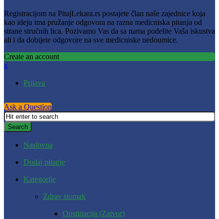
Registracijom na PitajLekara.rs postajete član naše zajednice koja
kao ideju ima pružanje odgovora na razna medicniska pitanja od
strane stručnih lica. Pozivamo Vas da sa nama podelite Vaša iskustva
ali i da dobijete odgovore na sve medicniske nedoumice.
Create an account
x
Prijava
Ask a Question
Naslovna
Dodaj pitanje
Kategorije
Zdrav stomak
Opstipacija (Zatvor)