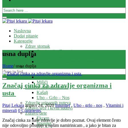
Prijava
Naslovna
Dodaj pitanje
Kategorije
Zdrav stomak
Opstipacija (Zatvor)
usna duplja
Dijareja (Proliv)
Iritabilni kolon (Nervozna creva)
Home
/
usna duplja
Zdrave i jake kosti
Zglobovi
Kosti
Mišići
Značaj cinka za zdravlje organizma i
Zdravlje disajnih puteva
usta
Kašalj
Uho – Grlo – Nos
Zdravlje urinarnih puteva
Pitaj Lekara
април 24, 2020
Imunitet
,
Uho - grlo - nos
,
Vitamini i
Zdravo srce i krvni sudovi
minerali
0 Comments
Zdravo dete
Ekcem
Značaj cinka za naše zdravlje je dobro poznat. Ovaj element često
Imunitet
nije odovoljno prisutan u našim namirinicam , a jako je bitan za