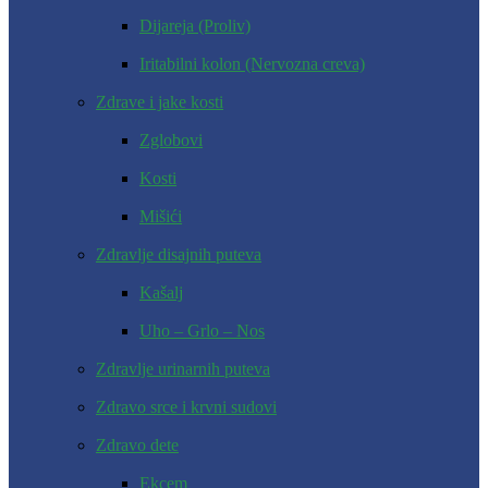
Dijareja (Proliv)
Iritabilni kolon (Nervozna creva)
Zdrave i jake kosti
Zglobovi
Kosti
Mišići
Zdravlje disajnih puteva
Kašalj
Uho – Grlo – Nos
Zdravlje urinarnih puteva
Zdravo srce i krvni sudovi
Zdravo dete
Ekcem