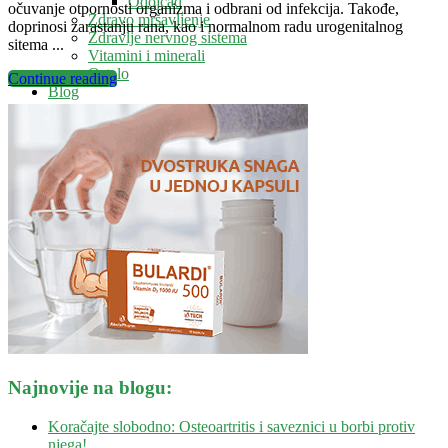
Odojčad
očuvanje otpornosti organizma i odbrani od infekcija. Takođe,
Zdravo mršavljenje
doprinosi zarastanju rana, kao i normalnom radu urogenitalnog
Zdravlje nervnog sistema
sitema ...
Vitamini i minerali
Ostalo
Continue reading
Blog
Kontakt
Savetovalište
Najnovije na blogu:
Koračajte slobodno: Osteoartritis i saveznici u borbi protiv
njega!