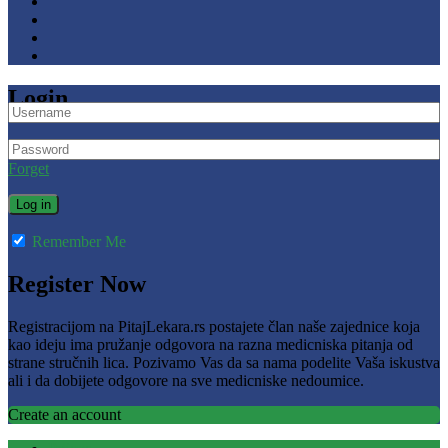
Login
Forget
Remember Me
Register Now
Registracijom na PitajLekara.rs postajete član naše zajednice koja
kao ideju ima pružanje odgovora na razna medicniska pitanja od
strane stručnih lica. Pozivamo Vas da sa nama podelite Vaša iskustva
ali i da dobijete odgovore na sve medicniske nedoumice.
Create an account