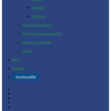
Imunitet
Odojčad
Zdravo mršavljenje
Zdravlje nervnog sistema
Vitamini i minerali
Ostalo
Blog
Kontakt
Savetovalište