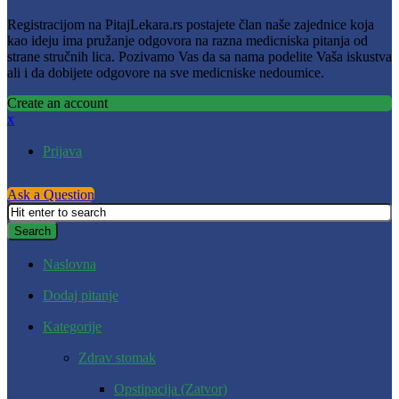
Registracijom na PitajLekara.rs postajete član naše zajednice koja
kao ideju ima pružanje odgovora na razna medicniska pitanja od
strane stručnih lica. Pozivamo Vas da sa nama podelite Vaša iskustva
ali i da dobijete odgovore na sve medicniske nedoumice.
Create an account
x
Prijava
Ask a Question
Naslovna
Dodaj pitanje
Kategorije
Zdrav stomak
Opstipacija (Zatvor)