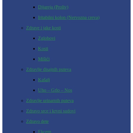
Dijareja (Proliv)
Iritabilni kolon (Nervozna creva)
Zdrave i jake kosti
Zglobovi
Kosti
Mišići
Zdravlje disajnih puteva
Kašalj
Uho – Grlo – Nos
Zdravlje urinarnih puteva
Zdravo srce i krvni sudovi
Zdravo dete
Ekcem