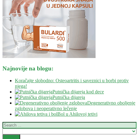
Odojčad
Zdravo mršavljenje
Zdravlje nervnog sistema
Vitamini i minerali
Ostalo
Blog
Kontakt
Savetovalište
Najnovije na blogu:
Koračajte slobodno: Osteoartritis i saveznici u borbi protiv
njega!
Putnička dijareja kod dece
Putnička dijareja
Degenerativno oboljenje
zglobova i neoperativno lečenje
Bol u Ahilovoj tetivi