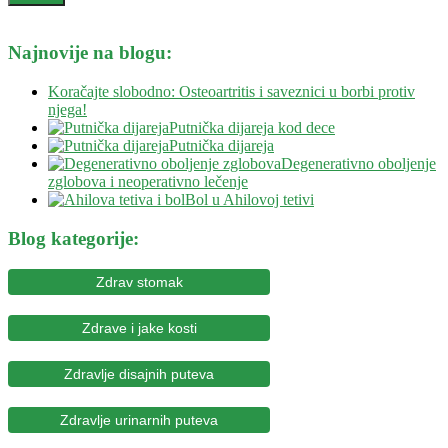
Najnovije na blogu:
Koračajte slobodno: Osteoartritis i saveznici u borbi protiv
njega!
Putnička dijareja kod dece
Putnička dijareja
Degenerativno oboljenje
zglobova i neoperativno lečenje
Bol u Ahilovoj tetivi
Blog kategorije:
Zdrav stomak
Zdrave i jake kosti
Zdravlje disajnih puteva
Zdravlje urinarnih puteva