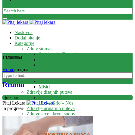
Prijava
Naslovna
Dodaj pitanje
Kategorije
Zdrav stomak
Opstipacija (Zatvor)
reuma
Dijareja (Proliv)
Iritabilni kolon (Nervozna creva)
Home
/
reuma
Zdrave i jake kosti
Zglobovi
Kosti
Reuma
Mišići
Zdravlje disajnih puteva
Kašalj
Question
Uho – Grlo – Nos
Pitaj Lekara
Zdravlje urinarnih puteva
in progress
Zdravo srce i krvni sudovi
Zdravo dete
Ekcem
Imunitet