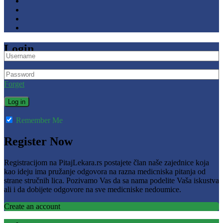
Login
Forget
Remember Me
Register Now
Registracijom na PitajLekara.rs postajete član naše zajednice koja
kao ideju ima pružanje odgovora na razna medicniska pitanja od
strane stručnih lica. Pozivamo Vas da sa nama podelite Vaša iskustva
ali i da dobijete odgovore na sve medicniske nedoumice.
Create an account