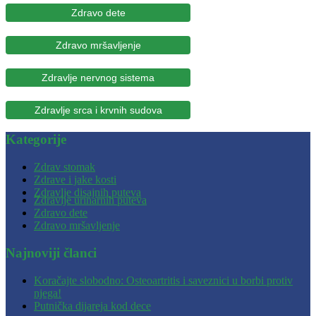
Zdravo dete
Zdravo mršavljenje
Zdravlje nervnog sistema
Zdravlje srca i krvnih sudova
Kategorije
Zdrav stomak
Zdrave i jake kosti
Zdravlje disajnih puteva
Zdravlje urinarnih puteva
Zdravo dete
Zdravo mršavljenje
Najnoviji članci
Koračajte slobodno: Osteoartritis i saveznici u borbi protiv
njega!
Putnička dijareja kod dece