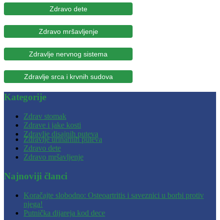
Zdravo dete
Zdravo mršavljenje
Zdravlje nervnog sistema
Zdravlje srca i krvnih sudova
Kategorije
Zdrav stomak
Zdrave i jake kosti
Zdravlje disajnih puteva
Zdravlje urinarnih puteva
Zdravo dete
Zdravo mršavljenje
Najnoviji članci
Koračajte slobodno: Osteoartritis i saveznici u borbi protiv
njega!
Putnička dijareja kod dece