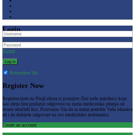
Login
Forget
Remember Me
Register Now
Registracijom na PitajLekara.rs postajete član naše zajednice koja
kao ideju ima pružanje odgovora na razna medicniska pitanja od
strane stručnih lica. Pozivamo Vas da sa nama podelite Vaša iskustva
ali i da dobijete odgovore na sve medicniske nedoumice.
Create an account