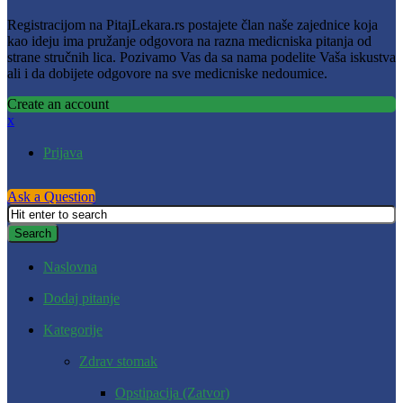
Registracijom na PitajLekara.rs postajete član naše zajednice koja
kao ideju ima pružanje odgovora na razna medicniska pitanja od
strane stručnih lica. Pozivamo Vas da sa nama podelite Vaša iskustva
ali i da dobijete odgovore na sve medicniske nedoumice.
Create an account
x
Prijava
Ask a Question
Naslovna
Dodaj pitanje
Kategorije
Zdrav stomak
Opstipacija (Zatvor)