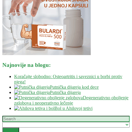
Odojčad
Zdravo mršavljenje
Zdravlje nervnog sistema
Vitamini i minerali
Ostalo
Blog
Kontakt
Savetovalište
Najnovije na blogu:
Koračajte slobodno: Osteoartritis i saveznici u borbi protiv
njega!
Putnička dijareja kod dece
Putnička dijareja
Degenerativno oboljenje
zglobova i neoperativno lečenje
Bol u Ahilovoj tetivi