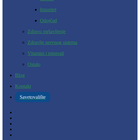
Imunitet
Odojčad
Zdravo mršavljenje
Zdravlje nervnog sistema
Vitamini i minerali
Ostalo
Blog
Kontakt
Savetovalište