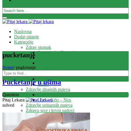
Prijava
Naslovna
Dodaj pitanje
Kategorije
Zdrav stomak
Opstipacija (Zatvor)
pucketanje
Dijareja (Proliv)
Iritabilni kolon (Nervozna creva)
Home
/
pucketanje
Zdrave i jake kosti
Zglobovi
Kosti
Pucketanje u ušima
Mišići
Zdravlje disajnih puteva
Kašalj
Question
Uho – Grlo – Nos
Pitaj Lekara
Zdravlje urinarnih puteva
solved
Zdravo srce i krvni sudovi
Zdravo dete
Ekcem
Imunitet