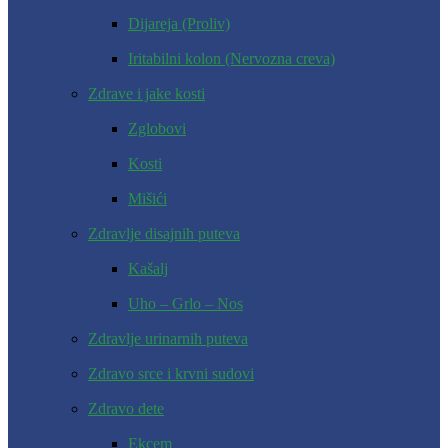
Dijareja (Proliv)
Iritabilni kolon (Nervozna creva)
Zdrave i jake kosti
Zglobovi
Kosti
Mišići
Zdravlje disajnih puteva
Kašalj
Uho – Grlo – Nos
Zdravlje urinarnih puteva
Zdravo srce i krvni sudovi
Zdravo dete
Ekcem