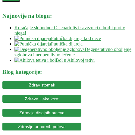
Najnovije na blogu:
Koračajte slobodno: Osteoartritis i saveznici u borbi protiv
njega!
Putnička dijareja kod dece
Putnička dijareja
Degenerativno oboljenje
zglobova i neoperativno lečenje
Bol u Ahilovoj tetivi
Blog kategorije:
Zdrav stomak
Zdrave i jake kosti
Zdravlje disajnih puteva
Zdravlje urinarnih puteva