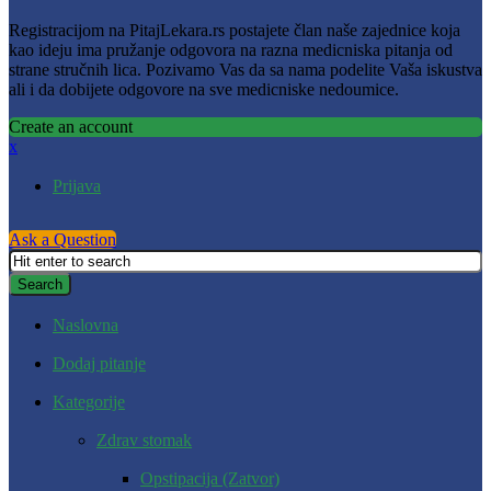
Registracijom na PitajLekara.rs postajete član naše zajednice koja
kao ideju ima pružanje odgovora na razna medicniska pitanja od
strane stručnih lica. Pozivamo Vas da sa nama podelite Vaša iskustva
ali i da dobijete odgovore na sve medicniske nedoumice.
Create an account
x
Prijava
Ask a Question
Naslovna
Dodaj pitanje
Kategorije
Zdrav stomak
Opstipacija (Zatvor)