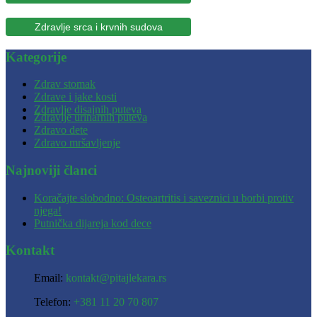
Zdravlje srca i krvnih sudova
Kategorije
Zdrav stomak
Zdrave i jake kosti
Zdravlje disajnih puteva
Zdravlje urinarnih puteva
Zdravo dete
Zdravo mršavljenje
Najnoviji članci
Koračajte slobodno: Osteoartritis i saveznici u borbi protiv
njega!
Putnička dijareja kod dece
Kontakt
Email:
kontakt@pitajlekara.rs
Telefon:
+381 11 20 70 807