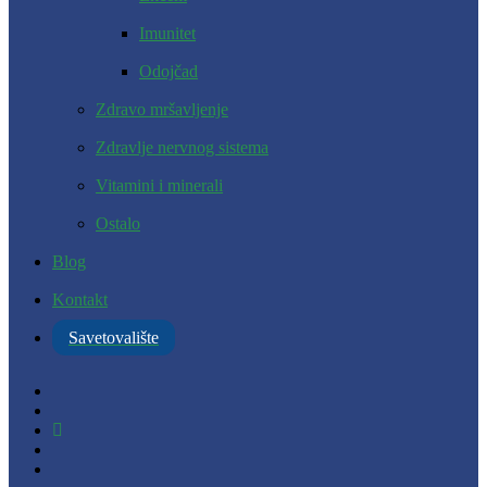
Imunitet
Odojčad
Zdravo mršavljenje
Zdravlje nervnog sistema
Vitamini i minerali
Ostalo
Blog
Kontakt
Savetovalište