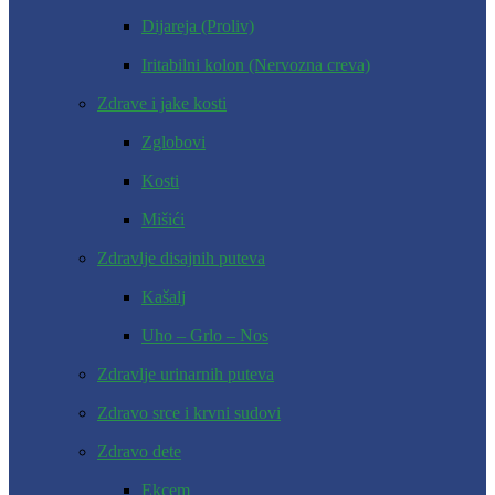
Dijareja (Proliv)
Iritabilni kolon (Nervozna creva)
Zdrave i jake kosti
Zglobovi
Kosti
Mišići
Zdravlje disajnih puteva
Kašalj
Uho – Grlo – Nos
Zdravlje urinarnih puteva
Zdravo srce i krvni sudovi
Zdravo dete
Ekcem