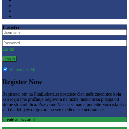
Login
Forget
Remember Me
Register Now
Registracijom na PitajLekara.rs postajete član naše zajednice koja
kao ideju ima pružanje odgovora na razna medicniska pitanja od
strane stručnih lica. Pozivamo Vas da sa nama podelite Vaša iskustva
ali i da dobijete odgovore na sve medicniske nedoumice.
Create an account