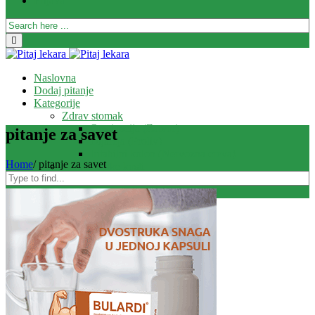
Prijava
Naslovna
Dodaj pitanje
Kategorije
Zdrav stomak
Opstipacija (Zatvor)
pitanje za savet
Dijareja (Proliv)
Iritabilni kolon (Nervozna creva)
Home
/
pitanje za savet
Zdrave i jake kosti
Zglobovi
Kosti
Mišići
Zdravlje disajnih puteva
Kašalj
Uho – Grlo – Nos
Zdravlje urinarnih puteva
Zdravo srce i krvni sudovi
Zdravo dete
Ekcem
Imunitet