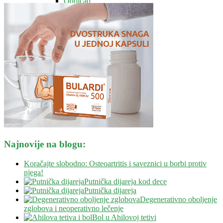
Odojčad
Zdravo mršavljenje
Zdravlje nervnog sistema
Vitamini i minerali
Ostalo
Blog
Kontakt
Savetovalište
Najnovije na blogu:
Koračajte slobodno: Osteoartritis i saveznici u borbi protiv
njega!
Putnička dijareja kod dece
Putnička dijareja
Degenerativno oboljenje
zglobova i neoperativno lečenje
Bol u Ahilovoj tetivi