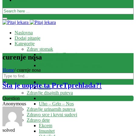
Prijava
Naslovna
Dodaj pitanje
Kategorije
Zdrav stomak
Opstipacija (Zatvor)
curenje nosa
Dijareja (Proliv)
Iritabilni kolon (Nervozna creva)
Home
/
curenje nosa
Zdrave i jake kosti
Zglobovi
Kosti
Šta je uopšte ta PreTprehlada?!
Mišići
Zdravlje disajnih puteva
Kašalj
Question
Uho – Grlo – Nos
Anonymous
Zdravlje urinarnih puteva
Zdravo srce i krvni sudovi
Zdravo dete
Ekcem
solved
Imunitet