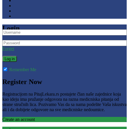
Login
Forget
Remember Me
Register Now
Registracijom na PitajLekara.rs postajete član naše zajednice koja
kao ideju ima pružanje odgovora na razna medicniska pitanja od
strane stručnih lica. Pozivamo Vas da sa nama podelite Vaša iskustva
ali i da dobijete odgovore na sve medicniske nedoumice.
Create an account