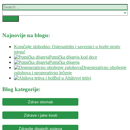
Najnovije na blogu:
Koračajte slobodno: Osteoartritis i saveznici u borbi protiv
njega!
Putnička dijareja kod dece
Putnička dijareja
Degenerativno oboljenje
zglobova i neoperativno lečenje
Bol u Ahilovoj tetivi
Blog kategorije:
Zdrav stomak
Zdrave i jake kosti
Zdravlje disajnih puteva