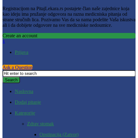
Registracijom na PitajLekara.rs postajete član naše zajednice koja
kao ideju ima pružanje odgovora na razna medicniska pitanja od
strane stručnih lica. Pozivamo Vas da sa nama podelite Vaša iskustva
ali i da dobijete odgovore na sve medicniske nedoumice.
Create an account
x
Prijava
Ask a Question
Naslovna
Dodaj pitanje
Kategorije
Zdrav stomak
Opstipacija (Zatvor)