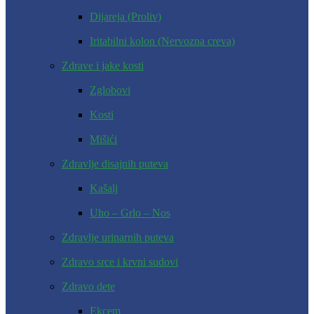
Dijareja (Proliv)
Iritabilni kolon (Nervozna creva)
Zdrave i jake kosti
Zglobovi
Kosti
Mišići
Zdravlje disajnih puteva
Kašalj
Uho – Grlo – Nos
Zdravlje urinarnih puteva
Zdravo srce i krvni sudovi
Zdravo dete
Ekcem