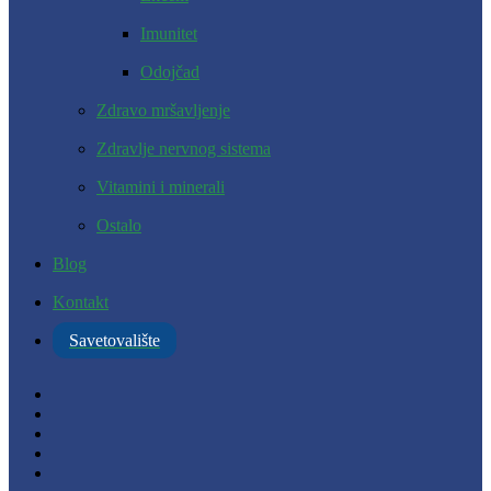
Imunitet
Odojčad
Zdravo mršavljenje
Zdravlje nervnog sistema
Vitamini i minerali
Ostalo
Blog
Kontakt
Savetovalište