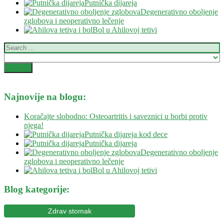
Putnička dijareja
Degenerativno oboljenje
zglobova i neoperativno lečenje
Bol u Ahilovoj tetivi
Najnovije na blogu:
Koračajte slobodno: Osteoartritis i saveznici u borbi protiv
njega!
Putnička dijareja kod dece
Putnička dijareja
Degenerativno oboljenje
zglobova i neoperativno lečenje
Bol u Ahilovoj tetivi
Blog kategorije:
Zdrav stomak