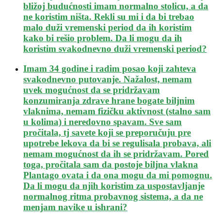
bližoj budućnosti imam normalno stolicu, a da
ne koristim ništa. Rekli su mi i da bi trebao
malo duži vremenski period da ih koristim
kako bi rešio problem. Da li mogu da ih
koristim svakodnevno duži vremenski period?
Imam 34 godine i radim posao koji zahteva
svakodnevno putovanje. Nažalost, nemam
uvek mogućnost da se pridržavam
konzumiranja zdrave hrane bogate biljnim
vlaknima, nemam fizičku aktivnost (stalno sam
u kolima) i neredovno spavam. Sve sam
pročitala, tj savete koji se preporučuju pre
upotrebe lekova da bi se regulisala probava, ali
nemam mogućnost da ih se pridržavam. Pored
toga, pročitala sam da postoje biljna vlakna
Plantago ovata i da ona mogu da mi pomognu.
Da li mogu da njih koristim za uspostavljanje
normalnog ritma probavnog sistema, a da ne
menjam navike u ishrani?