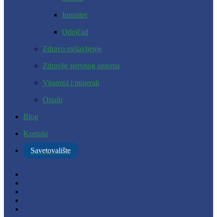
Imunitet
Odojčad
Zdravo mršavljenje
Zdravlje nervnog sistema
Vitamini i minerali
Ostalo
Blog
Kontakt
Savetovalište