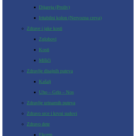
Dijareja (Proliv)
Iritabilni kolon (Nervozna creva)
Zdrave i jake kosti
Zglobovi
Kosti
Mišići
Zdravlje disajnih puteva
Kašalj
Uho – Grlo – Nos
Zdravlje urinarnih puteva
Zdravo srce i krvni sudovi
Zdravo dete
Ekcem