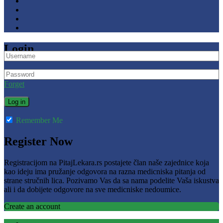
Login
Forget
Remember Me
Register Now
Registracijom na PitajLekara.rs postajete član naše zajednice koja
kao ideju ima pružanje odgovora na razna medicniska pitanja od
strane stručnih lica. Pozivamo Vas da sa nama podelite Vaša iskustva
ali i da dobijete odgovore na sve medicniske nedoumice.
Create an account