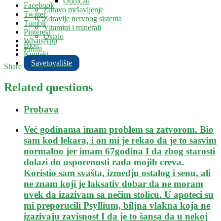
Odojčad
Facebook
Zdravo mršavljenje
Twitter
Zdravlje nervnog sistema
Tumblr
Vitamini i minerali
Pinterest
Ostalo
WhatsApp
Blog
Email
Kontakt
Savetovalište
Share
Related questions
Probava
Već godinama imam problem sa zatvorom. Bio
sam kod lekara, i on mi je rekao da je to sasvim
normalno jer imam 67godina I da zbog starosti
dolazi do usporenosti rada mojih creva.
Koristio sam svašta, izmedju ostalog i senu, ali
ne znam koji je laksativ dobar da ne moram
uvek da izazivam sa nečim stolicu. U apoteci su
mi preporucili Psyllium, biljna vlakna koja ne
izazivaju zavisnost I da je to šansa da u nekoj