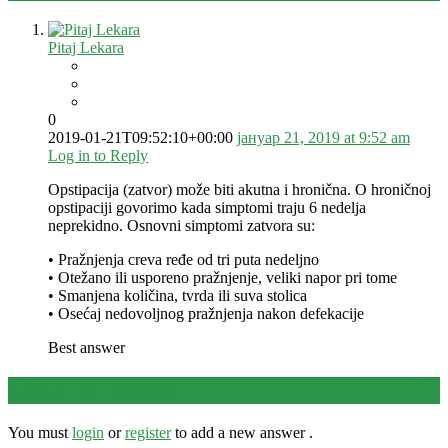
Pitaj Lekara
0
2019-01-21T09:52:10+00:00
јануар 21, 2019 at 9:52 am
Log in to Reply
Opstipacija (zatvor) može biti akutna i hronična. O hroničnoj
opstipaciji govorimo kada simptomi traju 6 nedelja
neprekidno. Osnovni simptomi zatvora su:
• Pražnjenja creva ređe od tri puta nedeljno
• Otežano ili usporeno pražnjenje, veliki napor pri tome
• Smanjena količina, tvrda ili suva stolica
• Osećaj nedovoljnog pražnjenja nakon defekacije
Best answer
Leave an answer
You must
login
or
register
to add a new answer .