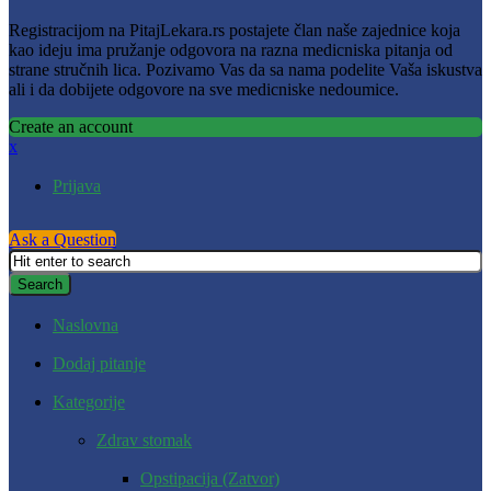
Registracijom na PitajLekara.rs postajete član naše zajednice koja
kao ideju ima pružanje odgovora na razna medicniska pitanja od
strane stručnih lica. Pozivamo Vas da sa nama podelite Vaša iskustva
ali i da dobijete odgovore na sve medicniske nedoumice.
Create an account
x
Prijava
Ask a Question
Naslovna
Dodaj pitanje
Kategorije
Zdrav stomak
Opstipacija (Zatvor)