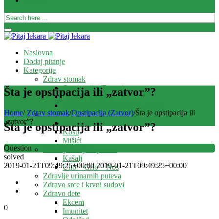
Prijava
Naslovna
Dodaj pitanje
Kategorije
Zdrav stomak
Opstipacija (Zatvor)
Šta je opstipacija ili „zatvor”?
Dijareja (Proliv)
Iritabilni kolon (Nervozna creva)
Home
/
Zdrav stomak
/
Opstipacija (Zatvor)
/
Šta je opstipacija ili
Zdrave i jake kosti
„zatvor”?
Zglobovi
Šta je opstipacija ili „zatvor”?
Kosti
Mišići
Question
Zdravlje disajnih puteva
solved
Kašalj
2019-01-21T09:49:25+00:00
2019-01-21T09:49:25+00:00
Uho – Grlo – Nos
Zdravlje urinarnih puteva
Zdravo srce i krvni sudovi
Zdravo dete
Ekcem
0
Imunitet