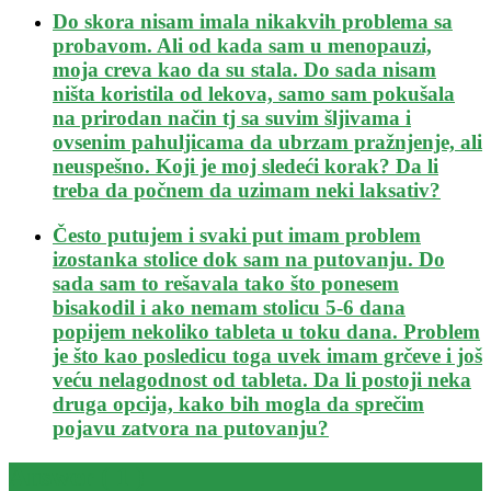
Do skora nisam imala nikakvih problema sa
probavom. Ali od kada sam u menopauzi,
moja creva kao da su stala. Do sada nisam
ništa koristila od lekova, samo sam pokušala
na prirodan način tj sa suvim šljivama i
ovsenim pahuljicama da ubrzam pražnjenje, ali
neuspešno. Koji je moj sledeći korak? Da li
treba da počnem da uzimam neki laksativ?
Često putujem i svaki put imam problem
izostanka stolice dok sam na putovanju. Do
sada sam to rešavala tako što ponesem
bisakodil i ako nemam stolicu 5-6 dana
popijem nekoliko tableta u toku dana. Problem
je što kao posledicu toga uvek imam grčeve i još
veću nelagodnost od tableta. Da li postoji neka
druga opcija, kako bih mogla da sprečim
pojavu zatvora na putovanju?
Answer (
1
)