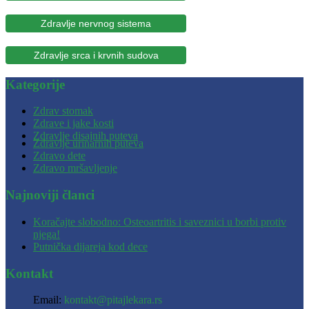
Zdravlje nervnog sistema
Zdravlje srca i krvnih sudova
Kategorije
Zdrav stomak
Zdrave i jake kosti
Zdravlje disajnih puteva
Zdravlje urinarnih puteva
Zdravo dete
Zdravo mršavljenje
Najnoviji članci
Koračajte slobodno: Osteoartritis i saveznici u borbi protiv
njega!
Putnička dijareja kod dece
Kontakt
Email:
kontakt@pitajlekara.rs