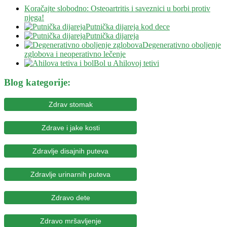
Koračajte slobodno: Osteoartritis i saveznici u borbi protiv
njega!
Putnička dijareja kod dece
Putnička dijareja
Degenerativno oboljenje
zglobova i neoperativno lečenje
Bol u Ahilovoj tetivi
Blog kategorije:
Zdrav stomak
Zdrave i jake kosti
Zdravlje disajnih puteva
Zdravlje urinarnih puteva
Zdravo dete
Zdravo mršavljenje