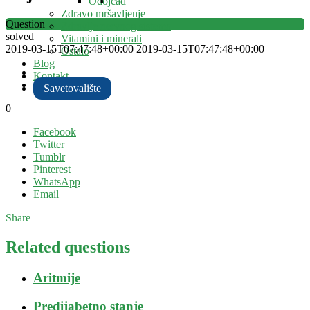
Odojčad
Zdravo mršavljenje
Question
Zdravlje nervnog sistema
solved
Vitamini i minerali
2019-03-15T07:47:48+00:00
2019-03-15T07:47:48+00:00
Ostalo
Blog
Kontakt
Savetovalište
0
Facebook
Twitter
Tumblr
Pinterest
WhatsApp
Email
Share
Related questions
Aritmije
Predijabetno stanje