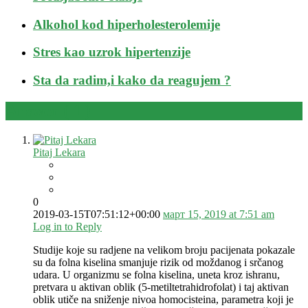
Alkohol kod hiperholesterolemije
Stres kao uzrok hipertenzije
Sta da radim,i kako da reagujem ?
Answer (
1
)
Pitaj Lekara
0
2019-03-15T07:51:12+00:00
март 15, 2019 at 7:51 am
Log in to Reply
Studije koje su radjene na velikom broju pacijenata pokazale
su da folna kiselina smanjuje rizik od moždanog i srčanog
udara. U organizmu se folna kiselina, uneta kroz ishranu,
pretvara u aktivan oblik (5-metiltetrahidrofolat) i taj aktivan
oblik utiče na sniženje nivoa homocisteina, parametra koji je