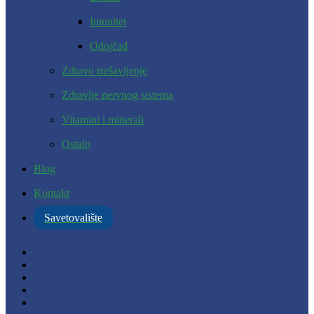
Imunitet
Odojčad
Zdravo mršavljenje
Zdravlje nervnog sistema
Vitamini i minerali
Ostalo
Blog
Kontakt
Savetovalište