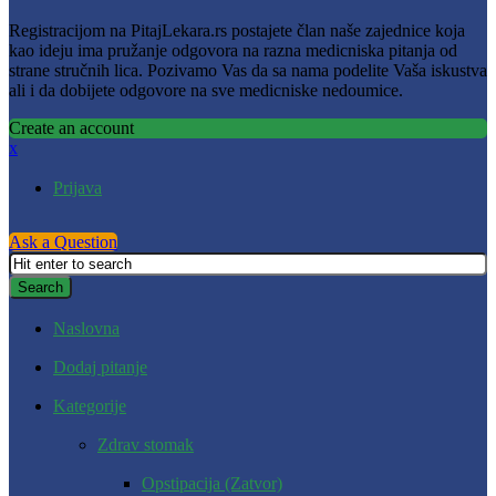
Registracijom na PitajLekara.rs postajete član naše zajednice koja
kao ideju ima pružanje odgovora na razna medicniska pitanja od
strane stručnih lica. Pozivamo Vas da sa nama podelite Vaša iskustva
ali i da dobijete odgovore na sve medicniske nedoumice.
Create an account
x
Prijava
Ask a Question
Naslovna
Dodaj pitanje
Kategorije
Zdrav stomak
Opstipacija (Zatvor)