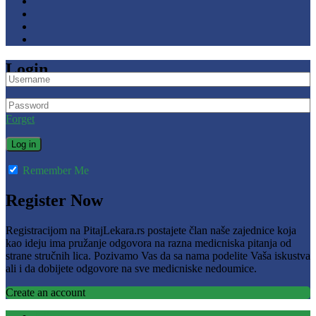
Login
Forget
Remember Me
Register Now
Registracijom na PitajLekara.rs postajete član naše zajednice koja
kao ideju ima pružanje odgovora na razna medicniska pitanja od
strane stručnih lica. Pozivamo Vas da sa nama podelite Vaša iskustva
ali i da dobijete odgovore na sve medicniske nedoumice.
Create an account