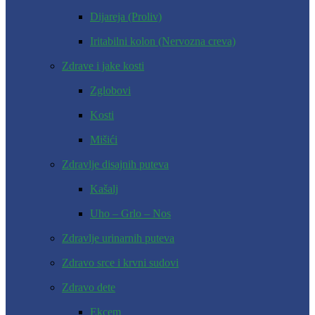
Dijareja (Proliv)
Iritabilni kolon (Nervozna creva)
Zdrave i jake kosti
Zglobovi
Kosti
Mišići
Zdravlje disajnih puteva
Kašalj
Uho – Grlo – Nos
Zdravlje urinarnih puteva
Zdravo srce i krvni sudovi
Zdravo dete
Ekcem