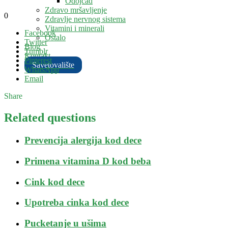
Odojčad
Zdravo mršavljenje
0
Zdravlje nervnog sistema
Vitamini i minerali
Facebook
Ostalo
Twitter
Blog
Tumblr
Kontakt
Pinterest
Savetovalište
WhatsApp
Email
Share
Related questions
Prevencija alergija kod dece
Primena vitamina D kod beba
Cink kod dece
Upotreba cinka kod dece
Pucketanje u ušima