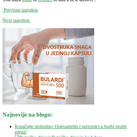
Previous question
Next question
Najnovije na blogu:
Koračajte slobodno: Osteoartritis i saveznici u borbi protiv
njega!