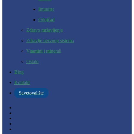
Imunitet
Odojčad
Zdravo mršavljenje
Zdravlje nervnog sistema
Vitamini i minerali
Ostalo
Blog
Kontakt
Savetovalište