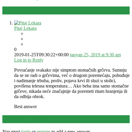
Answer (
1
)
Pitaj Lekara
0
2019-01-25T09:30:22+00:00
јануар 25, 2019 at 9:30 am
Log in to Reply
Povraćanje svakako nije simptom stomačnih grčeva. Sumnju
da se ne radi o grčevima, već o drugom poremećaju, pobuđuje
i nadimanje trbuha, proliv, pojava krvi ili sluzi u stolici,
povišena telesna temperatura… Ako beba ima samo stomačne
grčeve, nikada neće značajnije da poremeti ritam hranjenja ili
da odbija obrok.
Best answer
Leave an answer
You must
login
or
register
to add a new answer .