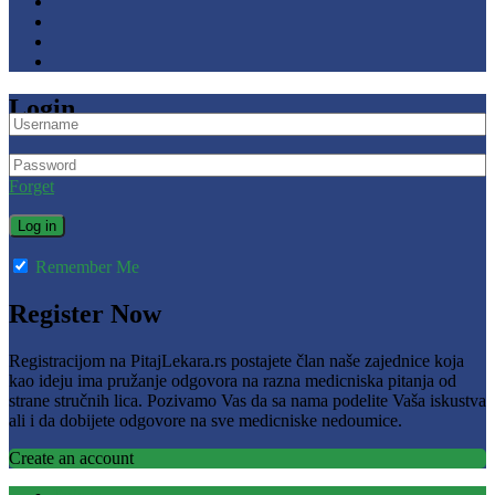
Login
Forget
Remember Me
Register Now
Registracijom na PitajLekara.rs postajete član naše zajednice koja
kao ideju ima pružanje odgovora na razna medicniska pitanja od
strane stručnih lica. Pozivamo Vas da sa nama podelite Vaša iskustva
ali i da dobijete odgovore na sve medicniske nedoumice.
Create an account