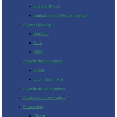
Dijareja (Proliv)
Iritabilni kolon (Nervozna creva)
Zdrave i jake kosti
Zglobovi
Kosti
Mišići
Zdravlje disajnih puteva
Kašalj
Uho – Grlo – Nos
Zdravlje urinarnih puteva
Zdravo srce i krvni sudovi
Zdravo dete
Ekcem