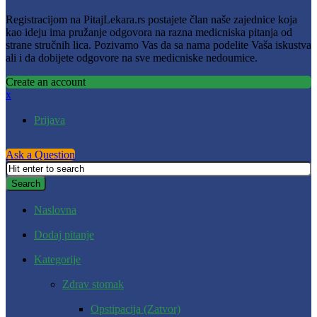
Registracijom na PitajLekara.rs postajete član naše zajednice koja
kao ideju ima pružanje odgovora na razna medicniska pitanja od
strane stručnih lica. Pozivamo Vas da sa nama podelite Vaša iskustva
ali i da dobijete odgovore na sve medicniske nedoumice.
Create an account
x
Prijava
Ask a Question
Naslovna
Dodaj pitanje
Kategorije
Zdrav stomak
Opstipacija (Zatvor)