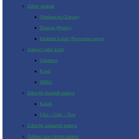
Zdrav stomak
Opstipacija (Zatvor)
Dijareja (Proliv)
Iritabilni kolon (Nervozna creva)
Zdrave i jake kosti
Zglobovi
Kosti
Mišići
Zdravlje disajnih puteva
Kašalj
Uho – Grlo – Nos
Zdravlje urinarnih puteva
Zdravo srce i krvni sudovi