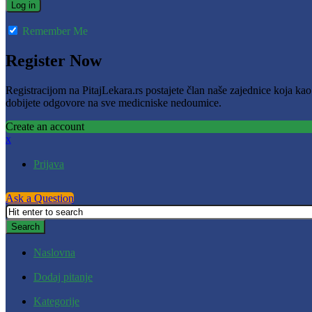
Remember Me
Register Now
Registracijom na PitajLekara.rs postajete član naše zajednice koja ka
dobijete odgovore na sve medicniske nedoumice.
Create an account
x
Prijava
Ask a Question
Naslovna
Dodaj pitanje
Kategorije