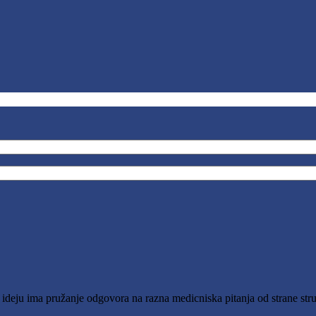
o ideju ima pružanje odgovora na razna medicniska pitanja od strane stru