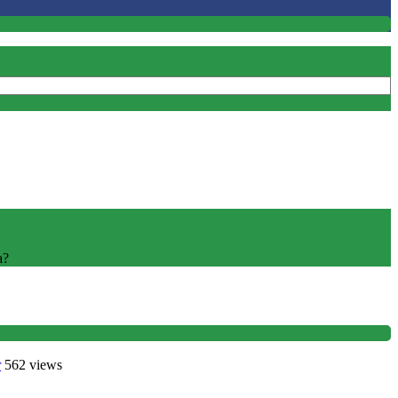
a?
r
562 views