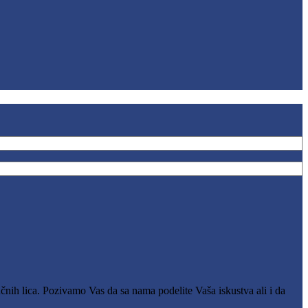
čnih lica. Pozivamo Vas da sa nama podelite Vaša iskustva ali i da