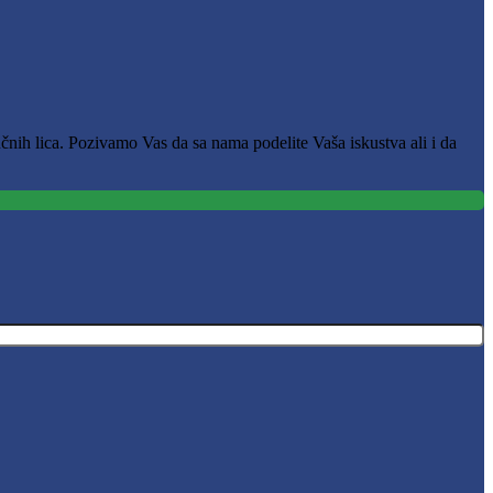
čnih lica. Pozivamo Vas da sa nama podelite Vaša iskustva ali i da