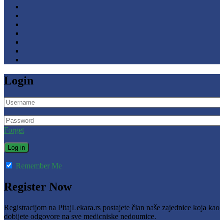
Login
Forget
Remember Me
Register Now
Registracijom na PitajLekara.rs postajete član naše zajednice koja ka
dobijete odgovore na sve medicniske nedoumice.