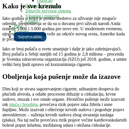
Odojčad
Kako je sve krenulo
Zdravo mršavljenje
Zdravlje nervnog sistema
Vitamini i minerali
Iako godinu u kojoj je postao sredstvo za uživanje nije moguće
Ostalo
odrediti, pretpostavlja se da su u duvanu prvi uživali narodi Anda
Blog
između 5.000 i 3.000 godina pre nove ere. U modernom vremenu,
Kontakt
njegova se konzumacija veže uz otkriće novog sveta, Amerike kada
Savetovalište
je prenesen u Evropu.
Iako se broj pušača u svetu smanjuje i dalje je jako zabrinjavajući.
Broj pušača u Srbiji starijih od 15 godina je 2,8 miliona – procenila
je Svetska zdravstvena organizacija (SZO) još 2018. godine, a umire
veliki broj ljudi upravo od konzumiranja cigareta.
Oboljenja koja pušenje može da izazove
Dim koji se stvara sagorevanjem cigarete, udisanjem dospeva do
plućnih alveola, a odatle procesom difuzije u cirkulaciju, krvne
sudove, mozak i sve ostale organe. Hronično pušenje može izazvati
rak
pluća i bronhija
, povećava rizik pojave raka ždrela i usne
šupljine. Može izazvati i oštećenje krvnih sudova i pogoduje pojavi
ateroskleroze – suženja krvnih sudova zbog stvaranja naslaga
(plaka). Na taj način povećava rizik pojave većine kardiovaskularnih
bolesti poput infarkta, moždanog udara i otežana cirkulacije.