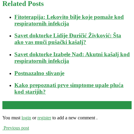
Related Posts
Fitoterapija: Lekovito bilje koje pomaže kod
respiratornih infekcija
Savet doktorke Lidije Đuričić Živković: Šta
ako vas muči pušački kašalj?
Savet doktorke Izabele Nađ: Akutni kašalj kod
respiratornih infekcija
Postnazalno slivanje
Kako prepoznati prve simptome upale pluća
kod starijih?
Leave a reply
You must
login
or
register
to add a new comment .
Previous post