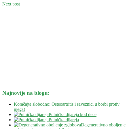
Next post
Najnovije na blogu:
Koračajte slobodno: Osteoartritis i saveznici u borbi protiv
njega!
Putnička dijareja kod dece
Putnička dijareja
Degenerativno oboljenje