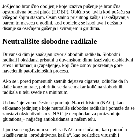
Još jedno hronično oboljenje koje izaziva pušenje je hronična
opstruktivna bolest pluća (HOBP). Obično se javlja kod pušača sa
višegodišnjim stažom. Osim stalno prisutnog kašlja i iskašljavanja
barem tri meseca u godini, kod obolelog se ispoljava i otežano
disanje sa osećajem gušenja i sviranjem u grudima.
Neutrališite slobodne radikale
Duvanski dim je značajan izvor slobodnih radikala. Slobodni
radikali i oksidansi prisutni u duvanskom dimu izazivaju oksidativni
stres i inflamaciju (zapaljenje), koji čine osnov pokretanja gore
navedenih patofizioloških procesa.
Ako se i pored pomenutih stetnih dejstava cigareta, odlučite da ih
dalje konzumirate, pobrinite se da se makar količina slobodniih
radikala u telu svede na minimum.
U današnje vreme često se pominje N-acetilcistein (NAC), kao
efikasano jedinjenje koje neutrališe slobodne radikale i pomaže da se
zaustavi oksidativni stres. NAC je neophodan za proizvodnju
glutationa
– najjačeg antioksidansa u našem telu.
Ljudi su se uglavnom susreli sa NAC-om slučajno, kao pomoć u
iskašljavanju „produktivnog kašlja“, kao posledica virusnih i