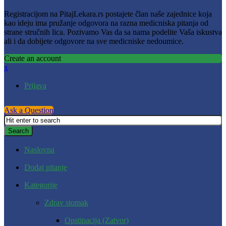
Registracijom na PitajLekara.rs postajete član naše zajednice koja
kao ideju ima pružanje odgovora na razna medicniska pitanja od
strane stručnih lica. Pozivamo Vas da sa nama podelite Vaša iskustva
ali i da dobijete odgovore na sve medicniske nedoumice.
Create an account
x
Prijava
Ask a Question
Naslovna
Dodaj pitanje
Kategorije
Zdrav stomak
Opstipacija (Zatvor)