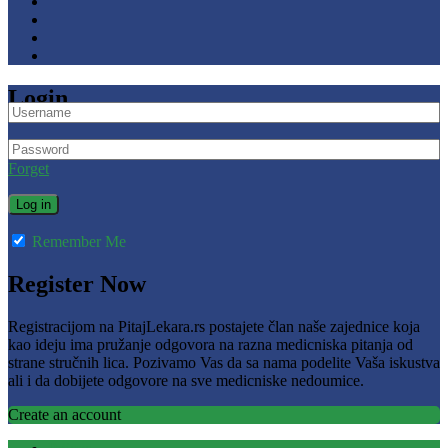
Login
Forget
Remember Me
Register Now
Registracijom na PitajLekara.rs postajete član naše zajednice koja
kao ideju ima pružanje odgovora na razna medicniska pitanja od
strane stručnih lica. Pozivamo Vas da sa nama podelite Vaša iskustva
ali i da dobijete odgovore na sve medicniske nedoumice.
Create an account