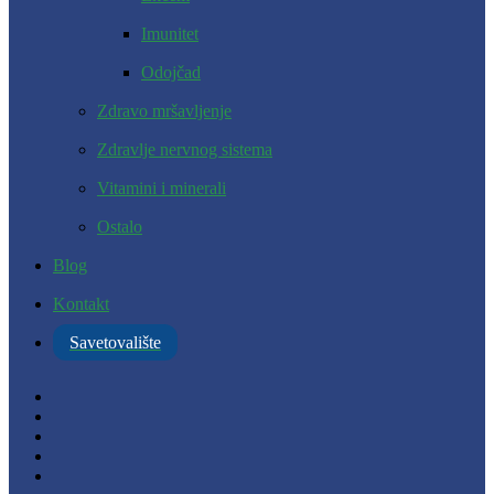
Imunitet
Odojčad
Zdravo mršavljenje
Zdravlje nervnog sistema
Vitamini i minerali
Ostalo
Blog
Kontakt
Savetovalište