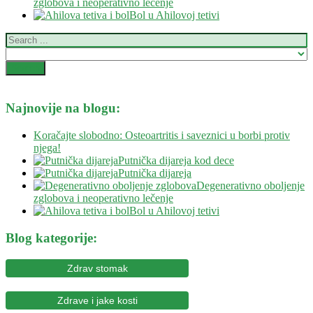
zglobova i neoperativno lečenje
Bol u Ahilovoj tetivi
Najnovije na blogu:
Koračajte slobodno: Osteoartritis i saveznici u borbi protiv
njega!
Putnička dijareja kod dece
Putnička dijareja
Degenerativno oboljenje
zglobova i neoperativno lečenje
Bol u Ahilovoj tetivi
Blog kategorije:
Zdrav stomak
Zdrave i jake kosti