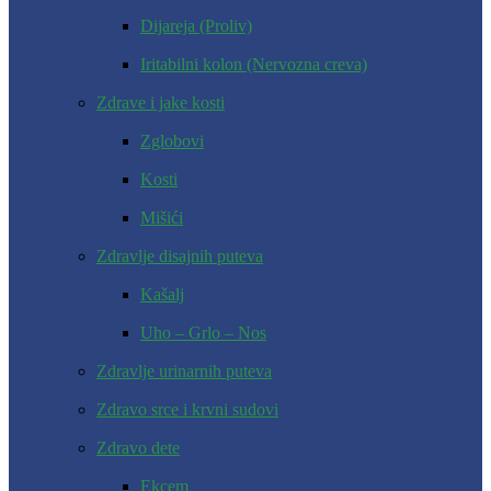
Dijareja (Proliv)
Iritabilni kolon (Nervozna creva)
Zdrave i jake kosti
Zglobovi
Kosti
Mišići
Zdravlje disajnih puteva
Kašalj
Uho – Grlo – Nos
Zdravlje urinarnih puteva
Zdravo srce i krvni sudovi
Zdravo dete
Ekcem