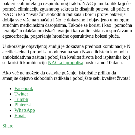
bakterijskih infekcija respiratornog trakta. NAC je mukolitik koji će
pomoći eliminaciju zgusnutog sekreta iz disajnih puteva, ali priča o
NAC-u kao “hvataču” slobodnih radikala i borcu protiv bakterija
dobija sve više na značaju I što je dokazano i objavljeno u mnogim
stručnim medicinskim časopisima. Takođe se koristi i kao „pomoćna
terapija“ u olakšanom iskašljavanju i kao antioksidans u sprečavanju
egzacerbacija, pogoršanja hronične opstruktivne bolesti pluća.
U skorašnje objavljenoj studiji je dokazana prednost kombinacije N-
acetilcisteina i propolisa u odnosu na sam N-acetilcistein kao bolja
antioksidativna zaštita i poboljšan kvalitet života kod ispitanika koji
su koristili kombinaciju
NAC-a i propolisa
posle samo 10 dana.
Ako već ne možete da ostavite pušenje, iskoristite priliku da
smanjite dejstvo slobodnih radikala i poboljšate sebi kvalitet života!
Facebook
Twitter
Tumblr
Pinterest
WhatsApp
Email
Share