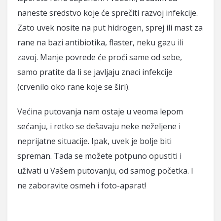
naneste sredstvo koje će sprečiti razvoj infekcije.
Zato uvek nosite na put hidrogen, sprej ili mast za
rane na bazi antibiotika, flaster, neku gazu ili
zavoj. Manje povrede će proći same od sebe,
samo pratite da li se javljaju znaci infekcije
(crvenilo oko rane koje se širi).
Većina putovanja nam ostaje u veoma lepom
sećanju, i retko se dešavaju neke neželjene i
neprijatne situacije. Ipak, uvek je bolje biti
spreman. Tada se možete potpuno opustiti i
uživati u Vašem putovanju, od samog početka. I
ne zaboravite osmeh i foto-aparat!