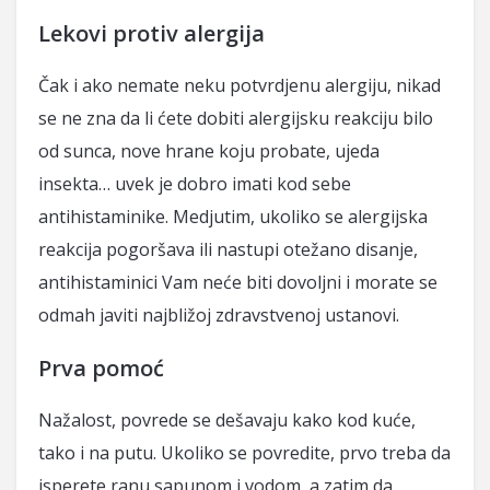
Lekovi protiv alergija
Čak i ako nemate neku potvrdjenu alergiju, nikad
se ne zna da li ćete dobiti alergijsku reakciju bilo
od sunca, nove hrane koju probate, ujeda
insekta… uvek je dobro imati kod sebe
antihistaminike. Medjutim, ukoliko se alergijska
reakcija pogoršava ili nastupi otežano disanje,
antihistaminici Vam neće biti dovoljni i morate se
odmah javiti najbližoj zdravstvenoj ustanovi.
Prva pomoć
Nažalost, povrede se dešavaju kako kod kuće,
tako i na putu. Ukoliko se povredite, prvo treba da
isperete ranu sapunom i vodom, a zatim da