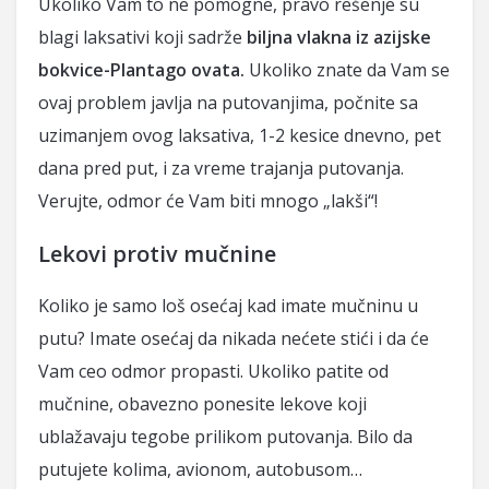
Ukoliko Vam to ne pomogne, pravo rešenje su
blagi laksativi koji sadrže
biljna vlakna iz azijske
bokvice-Plantago ovata.
Ukoliko znate da Vam se
ovaj problem javlja na putovanjima, počnite sa
uzimanjem ovog laksativa, 1-2 kesice dnevno, pet
dana pred put, i za vreme trajanja putovanja.
Verujte, odmor će Vam biti mnogo „lakši“!
Lekovi protiv mučnine
Koliko je samo loš osećaj kad imate mučninu u
putu? Imate osećaj da nikada nećete stići i da će
Vam ceo odmor propasti. Ukoliko patite od
mučnine, obavezno ponesite lekove koji
ublažavaju tegobe prilikom putovanja. Bilo da
putujete kolima, avionom, autobusom…