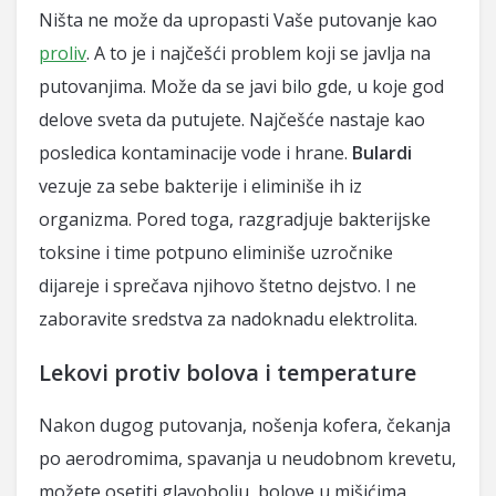
Ništa ne može da upropasti Vaše putovanje kao
proliv
. A to je i najčešći problem koji se javlja na
putovanjima. Može da se javi bilo gde, u koje god
delove sveta da putujete. Najčešće nastaje kao
posledica kontaminacije vode i hrane.
Bulardi
vezuje za sebe bakterije i eliminiše ih iz
organizma. Pored toga, razgradjuje bakterijske
toksine i time potpuno eliminiše uzročnike
dijareje i sprečava njihovo štetno dejstvo. I ne
zaboravite sredstva za nadoknadu elektrolita.
Lekovi protiv bolova i temperature
Nakon dugog putovanja, nošenja kofera, čekanja
po aerodromima, spavanja u neudobnom krevetu,
možete osetiti glavobolju, bolove u mišićima,