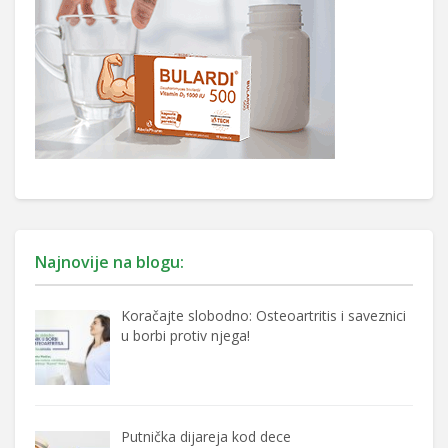
Najnovije na blogu:
Koračajte slobodno: Osteoartritis i saveznici
u borbi protiv njega!
Putnička dijareja kod dece