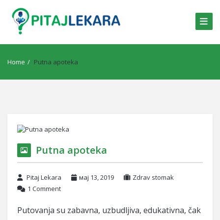
Home
/
Putna apoteka
Putna apoteka
Pitaj Lekara
мај 13, 2019
Zdrav stomak
1 Comment
Putovanja su zabavna, uzbudljiva, edukativna, čak