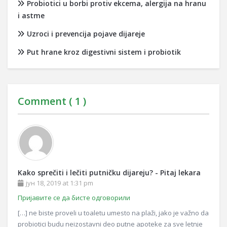
Probiotici u borbi protiv ekcema, alergija na hranu
i astme
Uzroci i prevencija pojave dijareje
Put hrane kroz digestivni sistem i probiotik
Comment (
1
)
Kako sprečiti i lečiti putničku dijareju? - Pitaj lekara
јун 18, 2019 at 1:31 pm
Пријавите се да бисте одговорили
[…] ne biste proveli u toaletu umesto na plaži, jako je važno da
probiotici budu neizostavni deo putne apoteke za sve letnje