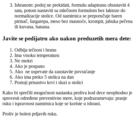
Ishranom: podoj ne prekidati, formulu adapiranu obustaviti 4
sata, potom nastaviti sa mlečnom formulom bez laktoze do
normalizacije stolice. Od namirnica se preporučuje baren
pirinač, šargarepa, meso bez masnoće, krompir, jabuka pečena
ili kuvana, banana.
Javite se pedijatru ako nakon preduzetih mera dete:
Odbija tečnost i hranu
Ima visoku temperaturu
Ne mokri
Ako je pospano
Ako ne uspevate da zaustavite povraćanje
Ako ima preko 5 stolica na dan
Postoji prisustvo krvi i sluzi u stolici
Kako bi sprečili mogućnost nastanka proliva kod dece neophodno je
sprovesti određene preventivne mere, koje podrazumevaju: pranje
ruku i ispravnost namirnica koje se koriste u ishrani.
Proliv je bolest prljavih ruku.