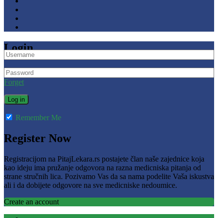
Login
Forget
Remember Me
Register Now
Registracijom na PitajLekara.rs postajete član naše zajednice koja
kao ideju ima pružanje odgovora na razna medicniska pitanja od
strane stručnih lica. Pozivamo Vas da sa nama podelite Vaša iskustva
ali i da dobijete odgovore na sve medicniske nedoumice.
Create an account