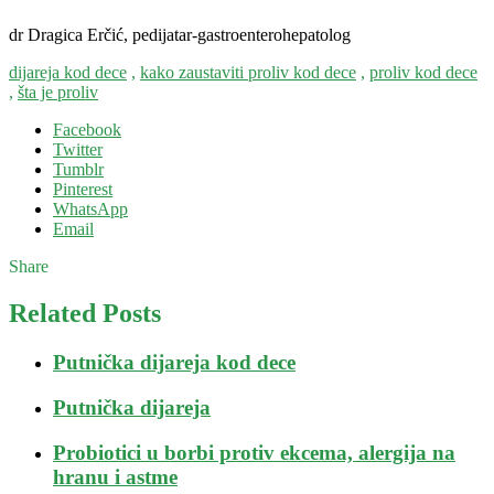
dr Dragica Erčić, pedijatar-gastroenterohepatolog
dijareja kod dece
,
kako zaustaviti proliv kod dece
,
proliv kod dece
,
šta je proliv
Facebook
Twitter
Tumblr
Pinterest
WhatsApp
Email
Share
Related Posts
Putnička dijareja kod dece
Putnička dijareja
Probiotici u borbi protiv ekcema, alergija na
hranu i astme