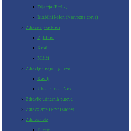
Dijareja (Proliv)
Iritabilni kolon (Nervozna creva)
Zdrave i jake kosti
Zglobovi
Kosti
Mišići
Zdravlje disajnih puteva
Kašalj
Uho – Grlo – Nos
Zdravlje urinarnih puteva
Zdravo srce i krvni sudovi
Zdravo dete
Ekcem