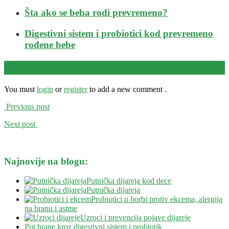
Šta ako se beba rodi prevremeno?
Digestivni sistem i probiotici kod prevremeno
rođene bebe
Leave a reply
You must
login
or
register
to add a new comment .
Previous post
Next post
Najnovije na blogu:
Putnička dijareja kod dece
Putnička dijareja
Probiotici u borbi protiv ekcema, alergija
na hranu i astme
Uzroci i prevencija pojave dijareje
Put hrane kroz digestivni sistem i probiotik