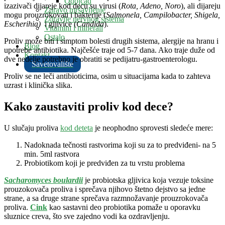
Odojčad
izazivači dijareje kod decu su virusi (
Rota, Adeno, Noro
), ali dijareju
Zdravo mršavljenje
mogu prouzrokovati i bakterije (
Salmonela, Campilobacter, Shigela,
Zdravlje nervnog sistema
Escherihia)
i gljivice (
Candida
).
Vitamini i minerali
Ostalo
Proliv može biti i simptom bolesti drugih sistema, alergije na hranu i
Blog
upotrebe antibiotika. Najčešće traje od 5-7 dana. Ako traje duže od
Kontakt
dve nedelje potrebno je obratiti se pedijatru-gastroenterologu.
Savetovalište
Proliv se ne leči antibioticima, osim u situacijama kada to zahteva
uzrast i klinička slika.
Kako zaustaviti proliv kod dece?
U slučaju proliva
kod deteta
je neophodno sprovesti sledeće mere:
Nadoknada tečnosti rastvorima koji su za to predviđeni- na 5
min. 5ml rastvora
Probiotikom koji je predviđen za tu vrstu problema
Sacharomyces boulardii
je probiotska gljivica koja vezuje toksine
prouzokovača proliva i sprečava njihovo štetno dejstvo sa jedne
strane, a sa druge strane sprečava razmnožavanje prouzrokovača
proliva.
Cink
kao sastavni deo probiotika pomaže u oporavku
sluznice creva, što sve zajedno vodi ka ozdravljenju.