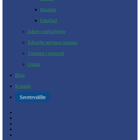
Imunitet
Odojčad
Zdravo mršavljenje
Zdravlje nervnog sistema
Vitamini i minerali
Ostalo
Blog
Kontakt
Savetovalište