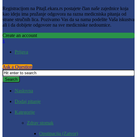
Registracijom na PitajLekara.rs postajete član naše zajednice koja
kao ideju ima pružanje odgovora na razna medicniska pitanja od
strane stručnih lica. Pozivamo Vas da sa nama podelite Vaša iskustva
ali i da dobijete odgovore na sve medicniske nedoumice.
Create an account
x
Prijava
Ask a Question
Naslovna
Dodaj pitanje
Kategorije
Zdrav stomak
Opstipacija (Zatvor)